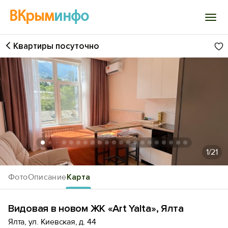
ВКрым
инфо
Квартиры посуточно
Войти
Избранное
История просмотра
Добавить свой объект
1
/21
Фото
Описание
Карта
Видовая в новом ЖК «Art Yalta», Ялта
Ялта, ул. Киевская, д. 44