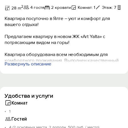
2
4 гостя
2 кровати
Комнат: 1
Этаж: 7
Из
28 m
Квартира посуточно в Ялте – уют и комфорт для
вашего отдыха!
Предлагаем квартиру в новом ЖК «Art Yalta» с
потрясающим видом на горы!
Квартира оборудована всем необходимым для
комфортного проживания. Выполнен качественный
Развернуть описание
современный ремонт.
Почему выбирают нас:
Закрытая охраняемая территория ЖК — ваша
безопасность, приватность и комфорт.
Удобства и услуги
БЕСПЛАТНЫЙ ПАРКИНГ на территории комплекса
(места по наличию).
Комнат
Быстрое дистанционное заселение — всего 10 минут.
1
Общественный транспорт рядом с комплексом.
Гостей
‍️ Для любителей пеших прогулок (всё рядом):
4 (2 основных места, 2 дополн. 500 руб. / место)