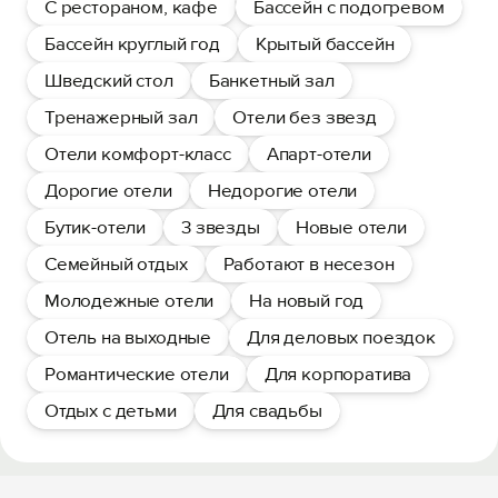
С рестораном, кафе
Бассейн с подогревом
Бассейн круглый год
Крытый бассейн
Шведский стол
Банкетный зал
Тренажерный зал
Отели без звезд
Отели комфорт-класс
Апарт-отели
Дорогие отели
Недорогие отели
Бутик-отели
3 звезды
Новые отели
Семейный отдых
Работают в несезон
Молодежные отели
На новый год
Отель на выходные
Для деловых поездок
Романтические отели
Для корпоратива
Отдых с детьми
Для свадьбы