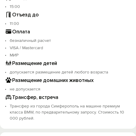
Курение строго запрещено (выселение без возврата
денег + штраф за уборку)
15:00
Мероприятия и вечеринки запрещены
Отъезд до
Выезд менеджера на адрес или ночное
11:00
сопровождение (после 23:30) — от 1000 руб. по
Оплата
согласованию
Работаем официально от ИП, предоставляем
безналичный расчет
документы
VISA / Mastercard
МИР
Гарантируем полное соответствие фото и описанию!
Размещение детей
Трансфер из аэропорта Симферополь на премиум
допускается размещение детей любого возраста
BMW — 10000 руб. (по предварительному запросу).
Размещение домашних животных
️ Успейте забронировать квартиру для комфортного
не допускается
отдыха в Ялте! Ждём вас
Трансфер, встреча
Трансфер из города Симферополь на машине премиум
класса BMW, по предварительному запросу. Стоимость 10
000 рублей.