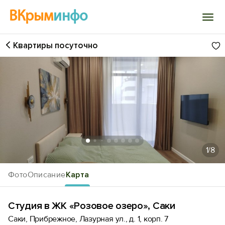
ВКрым
инфо
Квартиры посуточно
Войти
Избранное
История просмотра
Добавить свой объект
1
/8
Фото
Описание
Карта
Студия в ЖК «Розовое озеро», Саки
Саки, Прибрежное, Лазурная ул., д. 1, корп. 7