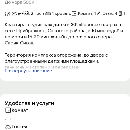
До моря 500м
2
2 гостя
1 кровать
Комнат: 1
Этаж: 4
Ба
25 m
Квартира- студия находится в ЖК «Розовое озеро» в
селе Прибрежное, Сакского района, в 10 мин.ходьбы
до моря и 15-20 мин. ходьбы до розового озера
Сасык-Сиваш.
Территория комплекса огорожена, во дворе с
благоустроенными детскими площадками,
теннисными столами и беседками.
Развернуть описание
Рядом парковка, принадлежащая ЖК.
Прибрежное находится между городами Саки (5 км) и
Евпаторией (11км). Широкие песчаные пляжи. В пешей
доступности расположен аквапарк» Банановая
Удобства и услуги
республика».
Комнат
1
Гостей