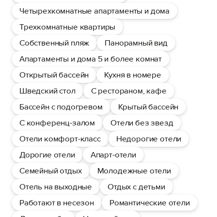
Четырехкомнатные апартаменты и дома
Трехкомнатные квартиры
Собственный пляж
Панорамный вид
Апартаменты и дома 5 и более комнат
Открытый бассейн
Кухня в номере
Шведский стол
С рестораном, кафе
Бассейн с подогревом
Крытый бассейн
С конференц-залом
Отели без звезд
Отели комфорт-класс
Недорогие отели
Дорогие отели
Апарт-отели
Семейный отдых
Молодежные отели
Отель на выходные
Отдых с детьми
Работают в несезон
Романтические отели