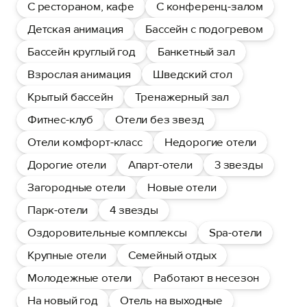
С рестораном, кафе
С конференц-залом
Детская анимация
Бассейн с подогревом
Бассейн круглый год
Банкетный зал
Взрослая анимация
Шведский стол
Крытый бассейн
Тренажерный зал
Фитнес-клуб
Отели без звезд
Отели комфорт-класс
Недорогие отели
Дорогие отели
Апарт-отели
3 звезды
Загородные отели
Новые отели
Парк-отели
4 звезды
Оздоровительные комплексы
Spa-отели
Крупные отели
Семейный отдых
Молодежные отели
Работают в несезон
На новый год
Отель на выходные