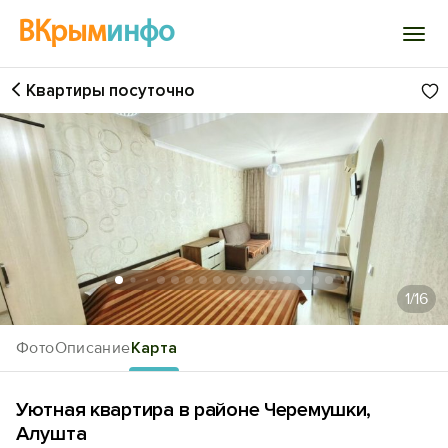
ВКрым
инфо
Квартиры посуточно
Войти
Избранное
История просмотра
Добавить свой объект
1
/16
Фото
Описание
Карта
Уютная квартира в районе Черемушки,
Алушта