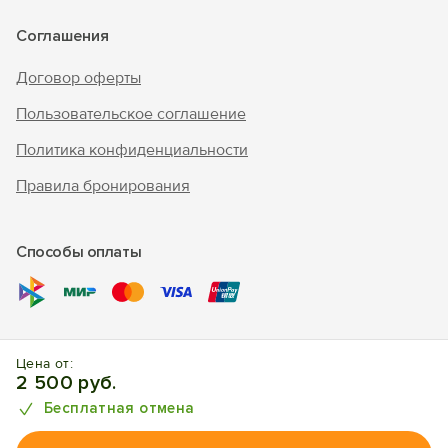
Соглашения
Договор оферты
Пользовательское соглашение
Политика конфиденциальности
Правила бронирования
Способы оплаты
© 2010 - 2026 "В Крым - инфо"
Цена от:
Отдых в Алуште. Отели, апартаменты, частный сектор.
2 500 руб.
Бесплатная отмена