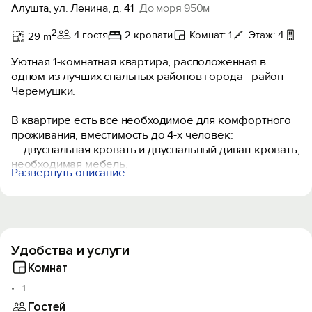
Алушта, ул. Ленина, д. 41
До моря 950м
2
4 гостя
2 кровати
Комнат: 1
Этаж: 4
Ба
29 m
Уютная 1-комнатная квартира, расположенная в
одном из лучших спальных районов города - район
Черемушки.
В квартире есть все необходимое для комфортного
проживания, вместимость до 4-х человек:
— двуспальная кровать и двуспальный диван-кровать,
необходимая мебель,
Развернуть описание
— постельное белье и полотенца, посуда,
— бытовая техника: кондиционер, плоский телевизор,
Wi-Fi, холодильник, стиральная машина,
микроволновая печь, газовая плита, вытяжка,
газовая колонка, а также утюг с гладильной доской,
Удобства и услуги
фен, сушилка для белья,
— средства гигиены: гель для душа, шампунь, жидкое
Комнат
мыло для рук.
1
Гостей
Рядом: