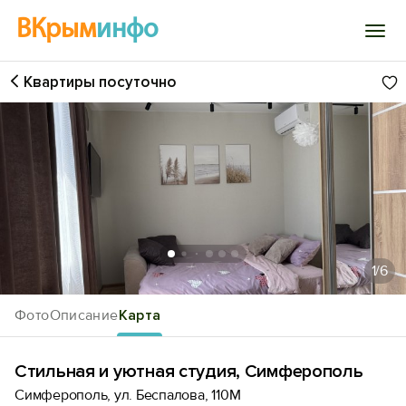
ВКрым
инфо
Квартиры посуточно
Войти
Избранное
История просмотра
Добавить свой объект
1
/6
Фото
Описание
Карта
Стильная и уютная студия, Симферополь
Симферополь, ул. Беспалова, 110М