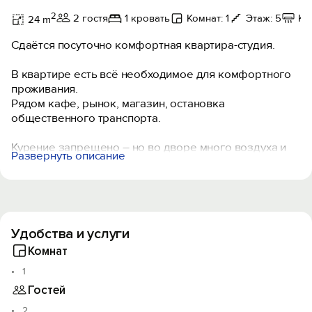
2
2 гостя
1 кровать
Комнат: 1
Этаж: 5
Ко
24 m
Сдаётся посуточно комфортная квартира-студия.
В квартире есть всё необходимое для комфортного
проживания.
Рядом кафе, рынок, магазин, остановка
общественного транспорта.
Курение запрещено – но во дворе много воздуха и
Развернуть описание
зелени.
Тихо и спокойно – без вечеринок, чтобы не
беспокоить соседей.
Залог возвращаем при выезде.
Удобства и услуги
Приезжайте – будет уютно!
Комнат
1
Гостей
2