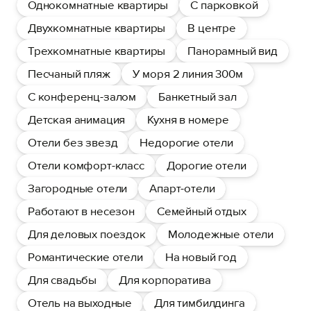
Однокомнатные квартиры
С парковкой
Двухкомнатные квартиры
В центре
Трехкомнатные квартиры
Панорамный вид
Песчаный пляж
У моря 2 линия 300м
С конференц-залом
Банкетный зал
Детская анимация
Кухня в номере
Отели без звезд
Недорогие отели
Отели комфорт-класс
Дорогие отели
Загородные отели
Апарт-отели
Работают в несезон
Семейный отдых
Для деловых поездок
Молодежные отели
Романтические отели
На новый год
Для свадьбы
Для корпоратива
Отель на выходные
Для тимбилдинга