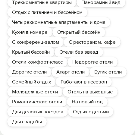
Трехкомнатные квартиры
Панорамный вид
Отдых с питанием и бассейном
Четырехкомнатные апартаменты и дома
Кухня в номере
Открытый бассейн
С конференц-залом
С рестораном, кафе
Крытый бассейн
Отели без звезд
Отели комфорт-класс
Недорогие отели
Дорогие отели
Апарт-отели
Бутик-отели
Семейный отдых
Работают в несезон
Молодежные отели
Отель на выходные
Романтические отели
На новый год
Для деловых поездок
Отдых с детьми
Для свадьбы