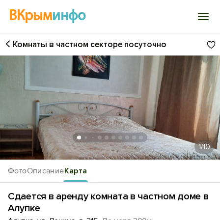
ВКрым
инфо
Комнаты в частном секторе посуточно
Войти
Избранное
История просмотра
Добавить свой объект
1
/10
Фото
Описание
Карта
Сдается в аренду комната в частном доме в
Алупке