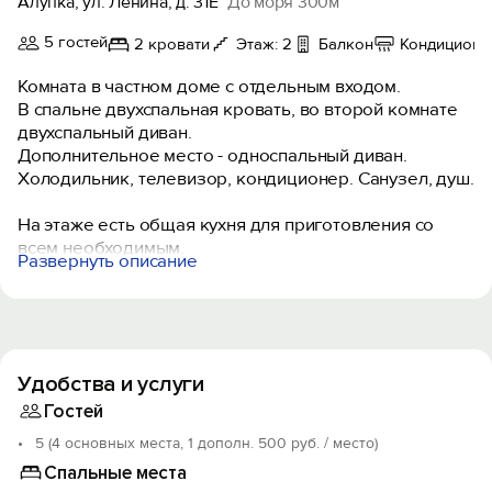
Алупка, ул. Ленина, д. 31Е
До моря 300м
5 гостей
2 кровати
Этаж: 2
Балкон
Кондиционе
Комната в частном доме с отдельным входом.
В спальне двухспальная кровать, во второй комнате
двухспальный диван.
Дополнительное место - односпальный диван.
Холодильник, телевизор, кондиционер. Санузел, душ.
На этаже есть общая кухня для приготовления со
всем необходимым.
Развернуть описание
Во дворе мангальная зона, смотровая крыша со
столиками.
В шаговой доступности вся инфраструктура. Рядом
пляж «Лягушка», Милютинский парк.
Удобства и услуги
Гостей
5 (4 основных места, 1 дополн. 500 руб. / место)
Спальные места