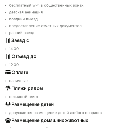
бесплатный wi-fi в общественных зонах
Объект прошёл классификацию. Номер реестровой
детская анимация
записи: С912025013989.
поздний выезд
предоставление отчетных документов
ранний заезд
Заезд с
14.00
Отъезд до
12.00
Оплата
наличные
Пляжи рядом
песчаный пляж
Размещение детей
допускается размещение детей любого возраста
Размещение домашних животных