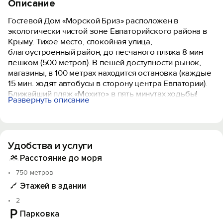
Описание
Гостевой Дом «Морской Бриз» расположен в
экологически чистой зоне Евпаторийского района в
Крыму. Тихое место, спокойная улица,
благоустроенный район, до песчаного пляжа 8 мин
пешком (500 метров). В пешей доступности рынок,
магазины, в 100 метрах находится остановка (каждые
15 мин. ходят автобусы в сторону центра Евпатории).
Ближайший пляж «Мохито» в пять минутах ходьбы!
Развернуть описание
Гостевой дом предлагает большой выбор номеров,
оборудованных необходимой современной мебелью,
Удобства и услуги
все комнаты имеют балконы или террасы (столик и 4
стула), боковой вид на море, совместный санузел,
Расстояние до моря
горячая и холодная вода подаются в гостевом доме
750 метров
круглосуточно. Есть возможность предоставления
Этажей в здании
дополнительного спального места во всех номерах.
В каждом номере: телевизор плазменный;
2
спутниковое ТV; кондиционер; холодильник;
Парковка
бесплатный WI-FI; полотенца для лица и для тела, гель