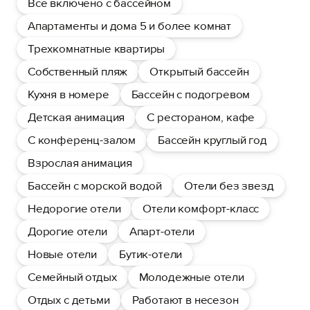
Все включено с бассейном
Апартаменты и дома 5 и более комнат
Трехкомнатные квартиры
Собственный пляж
Открытый бассейн
Кухня в номере
Бассейн с подогревом
Детская анимация
С рестораном, кафе
С конференц-залом
Бассейн круглый год
Взрослая анимация
Бассейн с морской водой
Отели без звезд
Недорогие отели
Отели комфорт-класс
Дорогие отели
Апарт-отели
Новые отели
Бутик-отели
Семейный отдых
Молодежные отели
Отдых с детьми
Работают в несезон