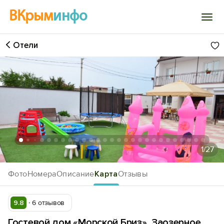
ВКрым
инфо
Отели
Войти
Избранное
История просмотра
Добавить свой объект
1
/27
Фото
Номера
Описание
Карта
Отзывы
9.8
6 отзывов
Гостевой дом «Морской Бриз», Заозерное