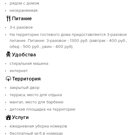
рядом с домом
для душа, графин, стаканы, покрытие пола – ламинат,
сушка для вещей. Уборка в номере и смена
неохраняемая
постельного белья 1 раз в 5 дней. В люксе
Питание
дополнительно: сейф; фен; электрический чайник;
3-х разовое
чайные принадлежности. На каждом этаже имеется
На территории гостевого дома предоставляется 3-разовое
гладильная доска и утюг для общего пользования.
питание. Питание: 3-разовое - 1300 руб. (завтрак - 400 руб.,
При заселении от администрации комплимент -
обед - 500 руб., ужин - 400 руб).
бутылка вина в подарок!
Удобства
Категории:
3х местный
стиральная машина
2х комнатный
интернет
2х комнатный люкс (с размещением до 6 человек)
Территория
Благоустроенная закрытая территория. К услугам
гостей: места со скамейками для отдыха, заказ
закрытый двор
экскурсий по всему Крыму, уютная кальянная, где
терраса, место для отдыха
можно скоротать вечера за ароматной чашкой кофе
мангал, место для барбекю
или выпить чаю (чай входит в стоимость), мангал,
детская площадка на территории
фонтан-желаний, детская площадка, батут,
Услуги
аэрохоккей, для автотуристов бесплатная стоянка. До
«Маяка» 13 минут прогулочным шагом! Добро
ежедневная уборка номеров
пожаловать!
бесплатный wi-fi в номерах