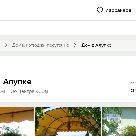
Избранное
Дома, коттеджи посуточно
Дом в Алупке
в Алупке
за 
о
0м
До центра 960м