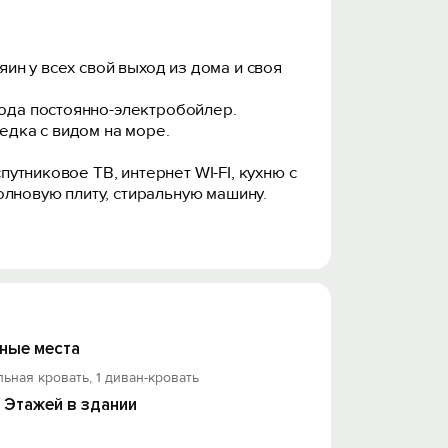
яин у всех свой выход из дома и своя
вода постоянно-электробойлер.
едка с видом на море.
путниковое ТВ, интернет WI-FI, кухню с
олновую плиту, стиральную машину.
на платную парковку в городе.
я дорога Мисхор, Ай-Петри,
0 мин. Пляжи на выбор городской,
ные места
льная кровать, 1 диван-кровать
/ Этажей в здании