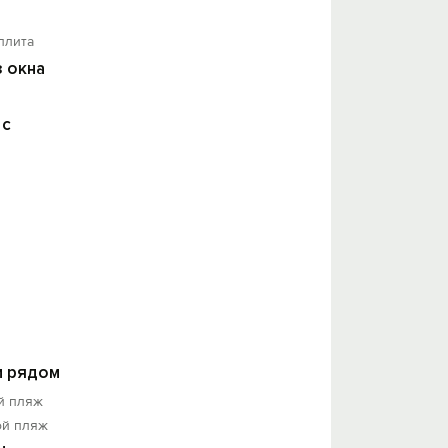
плита
з окна
 с
 рядом
й пляж
ой пляж