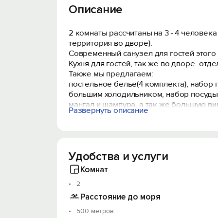
Описание
2 комнаты рассчитаны на 3 - 4 человека
территория во дворе).
Современный санузел для гостей этого 
Кухня для гостей, так же во дворе- от
Также мы предлагаем:
постельное белье(4 комплекта), набор п
большим холодильником, набор посуды 
мангал и шампура, а так же большую ви
Развернуть описание
Машину можно припарковать рядом с до
Рядом находятся Воронцовский парк с д
Ливадийский дворец, Ласточкино гнездо
Удобства и услуги
детский пляж, пляж «Лазурный берег«и 
Комнат
2
Расстояние до моря
500 метров