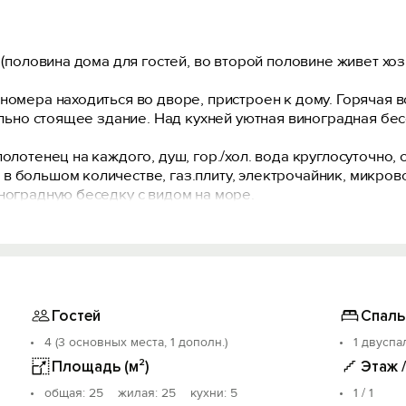
 (половина дома для гостей, во второй половине живет хоз
номера находиться во дворе, пристроен к дому. Горячая 
дельно стоящее здание. Над кухней уютная виноградная бес
олотенец на каждого, душ, гор./хол. вода круглосуточно, с
в большом количестве, газ.плиту, электрочайник, микров
ноградную беседку с видом на море.
мом на проезжей части с односторонним движением, или 
ворцом(5-7 мин.), дегустационный зал Массандра,канатна
, Ялта (центр) на маршрутке 25 мин., Симеиз- Аквапарк 2
д.р.
Гостей
Спаль
4 (3 основных места, 1 дополн.)
1 двуспа
Площадь (м²)
Этаж 
oбщая: 25 жилая: 25 кухни: 5
1 / 1