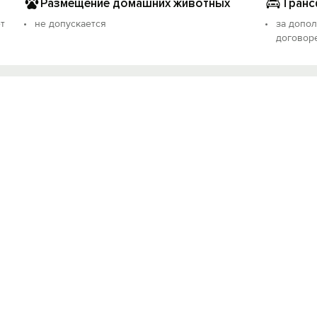
Размещение домашних животных
Транс
т
не допускается
за допо
договор
Вход на сайт
Войти или
Зарегистрироваться
Войти