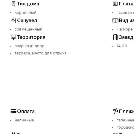
Тип дома
Плита
кирпичный
газовая 
Санузел
Вид и
совмещенный
На море
Территория
Заезд
закрытый двор
14-00
терраса, место для отдыха
Оплата
Пляжи
наличные
галечны
городск