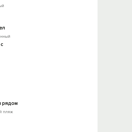
ый
ел
енный
 с
 рядом
й пляж