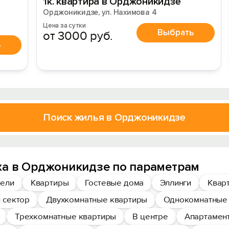
1к. квартира в Орджоникидзе
Орджоникидзе, ул. Нахимова 4
Цена за сутки
Выбрать
от 3000 руб.
ь
Поиск жилья в Орджоникидзе
ха в Орджоникидзе по параметрам
ели
Квартиры
Гостевые дома
Эллинги
Квар
 сектор
Двухкомнатные квартиры
Однокомнатные
Трехкомнатные квартиры
В центре
Апартамент