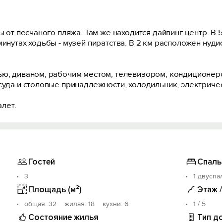
ы от песчаного пляжа. Там же находится дайвинг центр. В
инутах ходьбы - музей пиратства. В 2 км расположен нудист
ью, диваном, рабочим местом, телевизором, кондиционер
суда и столовые принадлежности, холодильник, электриче
алет.
Гостей
Спаль
3
1 двуспа
Площадь (м²)
Этаж 
oбщая: 32 жилая: 18 кухни: 6
1 / 5
Состояние жилья
Тип д