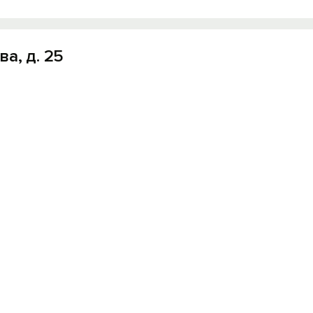
а, д. 25
Вход на сайт
Войти или
Зарегистрироваться
Войти
Войти с помощью