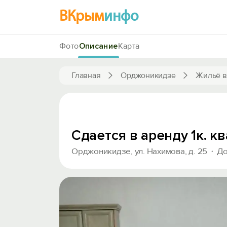
ВКрым
инфо
Фото
Описание
Карта
Главная
Орджоникидзе
Жильё в
Сдается в аренду 1к. 
Орджоникидзе, ул. Нахимова, д. 25
До