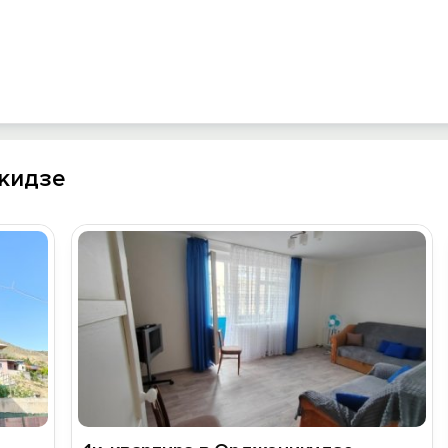
кидзе