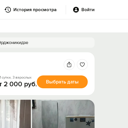
История просмотра
Войти
 Орджоникидзе
1 сутки,
3 взрослых
Выбрать даты
т 2 000 руб.