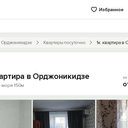
Избранное
 Орджоникидзе
Квартиры посуточно
1к. квартира в
квартира в Орджоникидзе
за 
о
 моря 150м