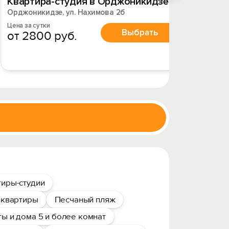
Квартира-студия в Орджоникидзе
Эллин
Орджоникидзе, ул. Нахимова 2б
Орджони
Цена за сутки
Цена за 
Выбрать
от 2800 руб.
от 1
тиры-студии
 квартиры
Песчаный пляж
ы и дома 5 и более комнат