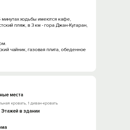
 5 минутах ходьбы имеются кафе,
ский пляж, в 3 км - гора Джан-Кутаран,
ом.
ский чайник, газовая плита, обеденное
ные места
льная кровать, 1 диван-кровать
/ Этажей в здании
ома