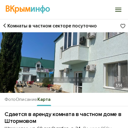
ВКрым
инфо
Комнаты в частном секторе посуточно
Войти
Избранное
История просмотра
Добавить свой объект
1
/14
Фото
Описание
Карта
Сдается в аренду комната в частном доме в
Штормовом