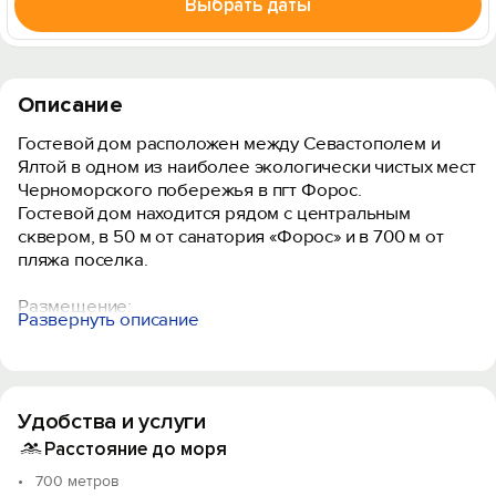
Выбрать даты
Описание
Гостевой дом расположен между Севастополем и
Ялтой в одном из наиболее экологически чистых мест
Черноморского побережья в пгт Форос.
Гостевой дом находится рядом с центральным
сквером, в 50 м от санатория «Форос» и в 700 м от
пляжа поселка.
Размещение:
Развернуть описание
Гостевой дом имеет 4 комфортабельных номера (2
номера и холл на 2-м этаже, 2 номера, кухня и
столовая в мансарде).
Использовать пансион можно поэтажно и как
Удобства и услуги
отдельный коттедж.
Расстояние до моря
Дополнительные услуги: массаж испанский,
700 метров
гавайский, лечебный, антицеллюлитный.