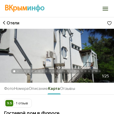
ВКрым
инфо
Отели
Войти
Избранное
История просмотра
Добавить свой объект
1
/25
Фото
Номера
Описание
Карта
Отзывы
9.5
1 отзыв
Гостевой дом в Форосе