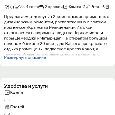
2
4 гостя
2 кровати
Комнат: 2
Этаж: 6
Ба
61 m
Предлагаем отдохнуть в 2-комнатных апартаментах с
дизайнерским ремонтом, расположенных в элитном
комплексе «Крымская Резиденция». Из окон
открываются панорамные виды на Черное море и
горы Демерджи и Чатыр-Даг. На открытом большом
видовом балконе 20 кв.м., для Вашего прекрасного
отдыха размещены: подвесное кресло кокон, а
также удобные ротанговые кресла и диванчик с
Развернуть описание
мягкими подушками. Сидя в которых, Вы можете
утром наслаждаться горячим кофе, а вечером
встречать закаты с холодным Крымским шампанским.
В апартаментах есть все необходимое для
Удобства и услуги
комфортного проживания до 4 человек:
- в спальне находится двуспальная кровать, в кухне-
Комнат
гостиной расположен двухспальный диван, есть
2
необходимая мебель,
Гостей
- постельное бельё и полотенца,
- кухонный гарнитур с посудой и столовыми
4