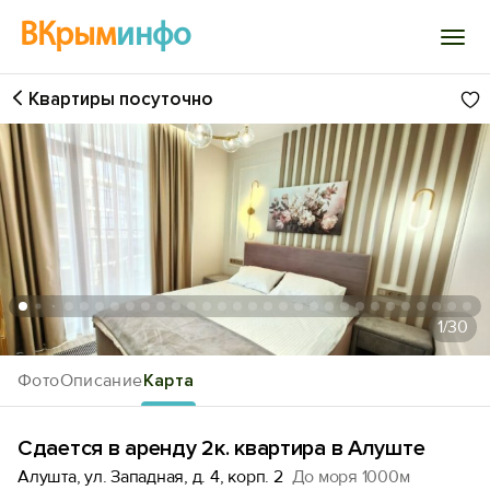
ВКрым
инфо
Квартиры посуточно
Войти
Избранное
История просмотра
Добавить свой объект
1
/30
Фото
Описание
Карта
Сдается в аренду 2к. квартира в Алуште
Алушта, ул. Западная, д. 4, корп. 2
До моря 1000м