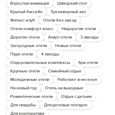
Взрослая анимация
Шведский стол
Крытый бассейн
Тренажерный зал
Фитнес-клуб
Отели без звезд
Отели комфорт-класс
Недорогие отели
Дорогие отели
Апарт-отели
3 звезды
Загородные отели
Новые отели
Парк-отели
4 звезды
Оздоровительные комплексы
Spa-отели
Крупные отели
Семейный отдых
Молодежные отели
Работают в несезон
На новый год
Отель на выходные
Романтические отели
Отдых с детьми
Для свадьбы
Для деловых поездок
Для корпоратива