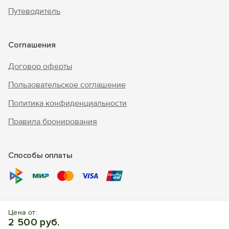
Путеводитель
Соглашения
Договор оферты
Пользовательское соглашение
Политика конфиденциальности
Правила бронирования
Способы оплаты
© 2010 - 2026 "В Крым - инфо"
Цена от:
Отдых в Керчи. Отели, апартаменты, частный сектор.
2 500 руб.