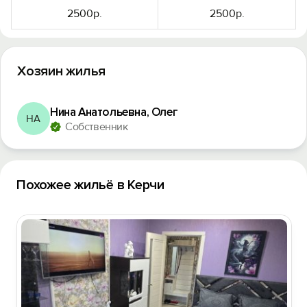
2500р.
2500р.
Вход на сайт
Войти или
Зарегистрироваться
Хозяин жилья
Нина Анатольевна, Олег
НА
Собственник
Войти
Похожее жильё в Керчи
Войти с помощью