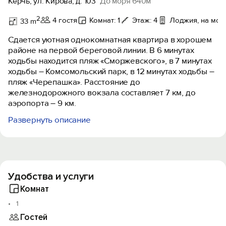
Керчь, ул. Кирова, д. 103
До моря 640м
2
4 гостя
Комнат: 1
Этаж: 4
Лоджия, на мор
33 m
Сдается уютная однокомнатная квартира в хорошем
районе на первой береговой линии. В 6 минутах
ходьбы находится пляж «Сморжевского», в 7 минутах
ходьбы – Комсомольский парк, в 12 минутах ходьбы –
пляж «Черепашка». Расстояние до
железнодорожного вокзала составляет 7 км, до
аэропорта – 9 км.
Развернуть описание
В квартире сделан ремонт, все есть для комфортного
проживания. Имеется новый большой двухспальный
диван и двухъярусная кровать с размером 200х90.
Смарт телевизор, горячая вода, кондиционер, СВ
печь, электрочайник, большой холодильник.
Удобства и услуги
Сдается от 7 суток. Постельное белье и полотенца
Комнат
предоставляются.
1
Гостей