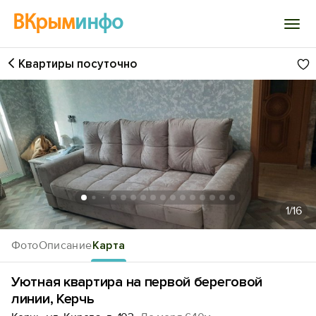
ВКрым
инфо
Квартиры посуточно
Войти
Избранное
История просмотра
Добавить свой объект
1
/16
Фото
Описание
Карта
Уютная квартира на первой береговой
линии, Керчь