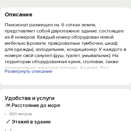
Описание
Пансионат размещен на 6 сотках земли,
представляет собой двухэтажное здание, состоящее
из 8 номеров. Каждый номер оборудован новой
мебелью (кровати, прикроватные тумбочки, шкаф
для одежды), холодильник, кондиционер. У каждого в
номере свой санузел (душ, туалет, умывальник). На
территории оборудованная кухня, столовая, также
организовано заказное питание. А какже без
Развернуть описание
шашлычка и вечерних посиделок? Для взрослых -
мангал и беседка, для детей - развлечения на
детском комплексе!
Удобства и услуги
Песчаный пляж протяженностью 4 км в 7 минутах
ходьбы от пансионата, неглубокое море. Отличный
Расстояние до моря
вариант для отдыха с детьми. На берегу расположены
800 метров
морские аттракционы, ларьки. Рядом есть озера с
Этажей в здании
лечебными грязями и соленой целебной водой, что
позволит не только отдохнуть, но и оздоровиться.
2