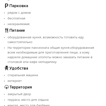
Отдыхающие, желающие получить полный курс
Парковка
лечения, могут оздоровиться в санатории. В 7
рядом с домом
километрах расположен город Евпатория со своей
огромной массой развлечений: клубы, бары,
бесплатная
рестораны, бутики, аквапарк, дельфинарий. Вам не
неохраняемая
составит труда добраться на маршрутке № 8 до
Питание
Евпатории или воспользоваться услугами такси.
оборудованная кухня, возможность готовить еду
самостоятельно
Хорошие климатические условия, чистый морской
воздух создаст великолепные условия для отдыха, а
На территории пансионата общая кухня,оборудованная
всем необходимым для приготовления пищи, а кому
атмосфера, царящая здесь, набраться массы
надоели домашние хлопоты можно заказать питание в
положительных эмоций. Хороший выбор места - залог
столовой или кафе неподалеку.
успеха отдыха! Доступная цена и высокое качество
Вас приятно удивят. Добро пожаловать!
Удобства
стиральная машина
интернет
Территория
закрытый двор
терраса, место для отдыха
мангал, место для барбекю