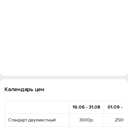
Календарь цен
Вход на сайт
Войти или
Зарегистрироваться
16.06 - 31.08
01.09 - 3
Стандарт двухместный
3000р.
2500р