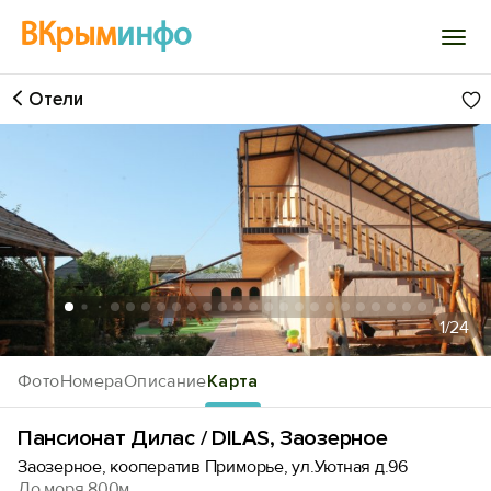
ВКрым
инфо
Отели
Войти
Избранное
История просмотра
Добавить свой объект
1
/24
Фото
Номера
Описание
Карта
Пансионат Дилас / DILAS, Заозерное
Заозерное, кооператив Приморье, ул.Уютная д.96
До моря 800м