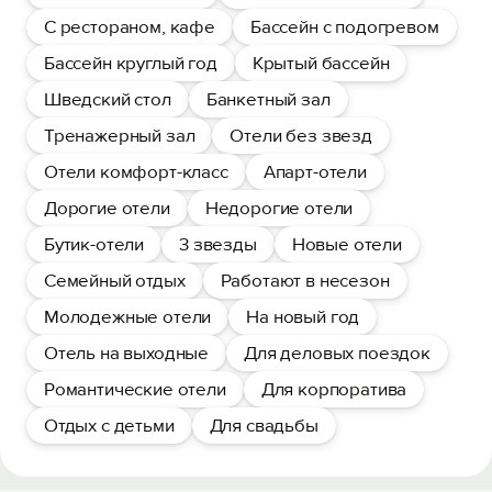
С рестораном, кафе
Бассейн с подогревом
Бассейн круглый год
Крытый бассейн
Шведский стол
Банкетный зал
Тренажерный зал
Отели без звезд
Отели комфорт-класс
Апарт-отели
Дорогие отели
Недорогие отели
Бутик-отели
3 звезды
Новые отели
Семейный отдых
Работают в несезон
Молодежные отели
На новый год
Отель на выходные
Для деловых поездок
Романтические отели
Для корпоратива
Отдых с детьми
Для свадьбы