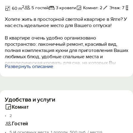
2
5 гостей
3 кровати
Комнат: 2
Этаж: 7
60 m
Хотите жить в просторной светлой квартире в Ялте? У
нас есть идеальное место для Вашего отпуска!
В квартире очень удобно организовано
пространство: лаконичный ремонт, красивый вид,
полная комплектация кухни для приготовления Ваших
любимых блюд, удобные спальные места и
ортопедическая кровать для сна, на которых Вы
Развернуть описание
прекрасно отдохнёте под тихий «шелест» волн,
панорамные виды из окон на море и лес, чтобы
насладится красивейшими видами, сидя у окна с
бокалом любимого напитка, с невероятным видом на
Ялту!
Удобства и услуги
Парковка у дома, а до центра Ялты, ближайшего
Комнат
оборудованного пляжа и Никитского сада, только 10
2
минут на машине.
Гостей
Забронируйте эту квартиру прямо сейчас и
5 (4 основных места, 1 дополн. 500 руб. / место)