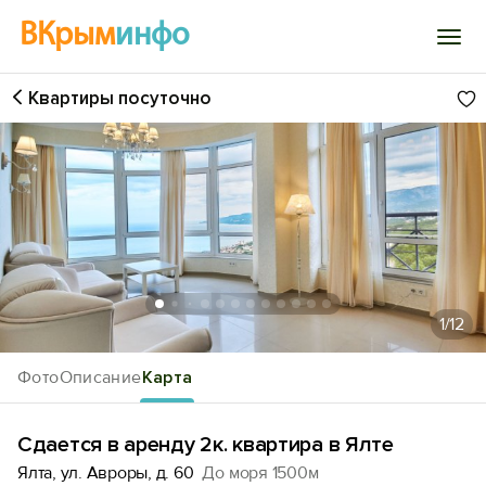
ВКрым
инфо
Квартиры посуточно
Войти
Избранное
История просмотра
Добавить свой объект
1
/12
Фото
Описание
Карта
Сдается в аренду 2к. квартира в Ялте
Ялта, ул. Авроры, д. 60
До моря 1500м