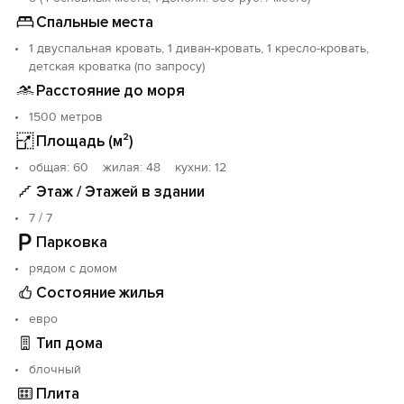
насладитесь отдыхом у моря! Не упустите такой
Спальные места
прекрасный шанс провести незабываемый отдых в
1 двуспальная кровать, 1 диван-кровать, 1 кресло-кровать,
одном из самых красивых мест в Ялте, пение птиц и
детская кроватка (по запросу)
шум моря будет сопровождать Вас на протяжении
всего отдыха!
Расстояние до моря
1500 метров
Площадь (м²)
oбщая: 60 жилая: 48 кухни: 12
Этаж / Этажей в здании
7 / 7
Парковка
рядом с домом
Состояние жилья
евро
Тип дома
блочный
Плита