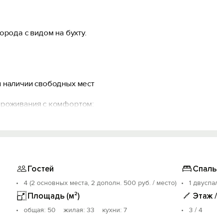
орода с видом на бухту.
 наличии свободных мест
проживания с комфортом:
зетка у кровати, на кухне есть фильтр воды.
судой. Есть духовка, СВЧ- гриль, чайник.
иционер, пылесос, фен, утюг.
оне стоит столик и стулья, где вы можете проводить врем
и наличии свободных мест.
Гостей
Спаль
4 (2 основных места, 2 дополн. 500 руб. / место)
1 двуспа
нк, банкомат, столовая, остановка общественного транспо
Площадь (м²)
Этаж 
бережная, Графская Пристань, площадь Нахимова, площад
oбщая: 50 жилая: 33 кухни: 7
3 / 4
 Аквариум, пляж Хрустальный, Театр Луначарского, Поли