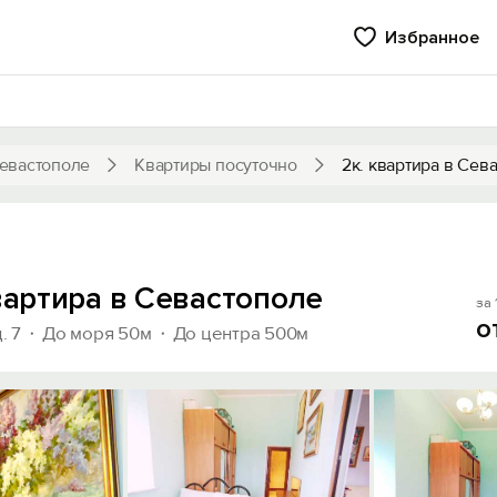
Избранное
евастополе
Квартиры посуточно
2к. квартира в Сев
вартира в Севастополе
за 
о
. 7
До моря 50м
До центра 500м