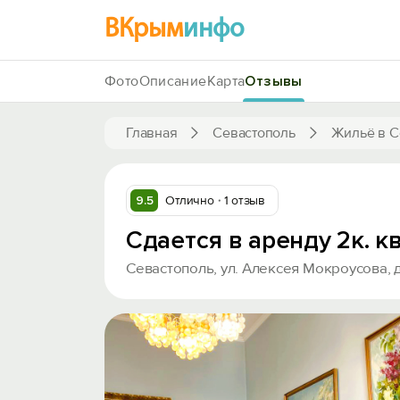
ВКрым
инфо
Фото
Описание
Карта
Отзывы
Главная
Севастополь
Жильё в С
9.5
Отлично
1 отзыв
Сдается в аренду 2к. к
Севастополь, ул. Алексея Мокроусова, д