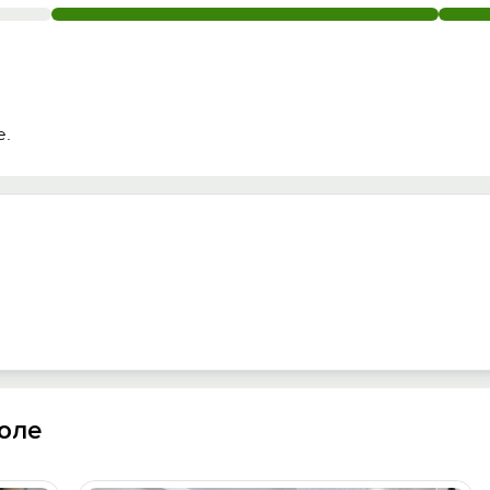
е.
оле