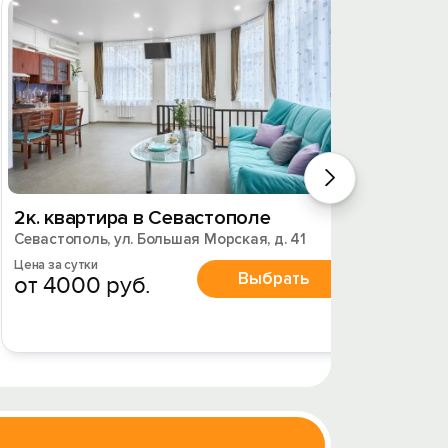
2к. квартира в Севастополе
В сам
Севастополь, ул. Большая Морская, д. 41
Севасто
Цена за сутки
Цена за 
Выбрать
от 4000 руб.
от 3