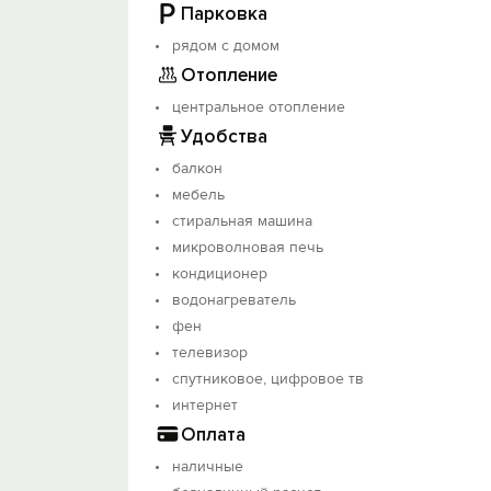
Парковка
поликлиника №1, Детская стомат. поли
Кафе, рестораны.
рядом с домом
Отопление
Условия бронирования:
центральное отопление
- При заселении предоставляется паспо
родителями.
Удобства
- В случае выселения раньше оплаченн
балкон
- Предоставляю отчётные документы дог
мебель
стиральная машина
- В квартире запрещено курить любой в
микроволновая печь
- Можно с детьми.
- С животными по договоренности за от
кондиционер
Бесконтактное заселение.
водонагреватель
фен
телевизор
спутниковое, цифровое тв
интернет
Оплата
наличные