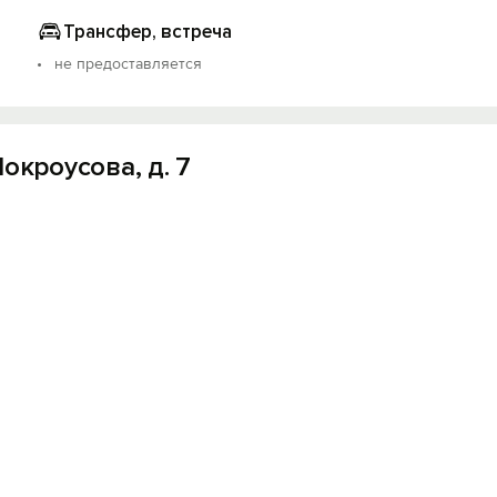
Трансфер, встреча
не предоставляется
окроусова, д. 7
Вход на сайт
Войти или
Зарегистрироваться
Войти