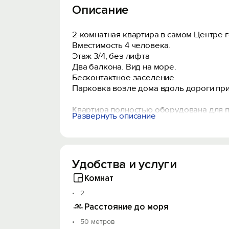
Описание
2-комнатная квартира в самом Центре г
Вместимость 4 человека.
Этаж 3/4, без лифта
Два балкона. Вид на море.
Бесконтактное заселение.
Парковка возле дома вдоль дороги при
Квартира полностью оборудована для 
Развернуть описание
- Wi-fi, горячая вода круглосуточно, ро
- отдельная кухня во всей техникой и по
- стиральная машина, холодильник, конд
- есть рабочее место и компьютер.
Удобства и услуги
- 2 открытых балкона. На большом балк
- парковка возле дома вдоль дороги пр
Комнат
2
Рядом: продуктовый магазин, аптека, ба
Расстояние до моря
В шаговой доступности Центральная на
50 метров
Матросский клуб, Приморский Бульвар,