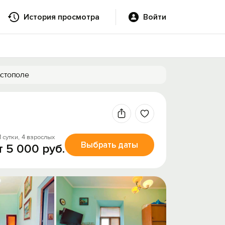
История просмотра
Войти
астополе
1 сутки,
4 взрослых
Выбрать даты
т 5 000 руб.