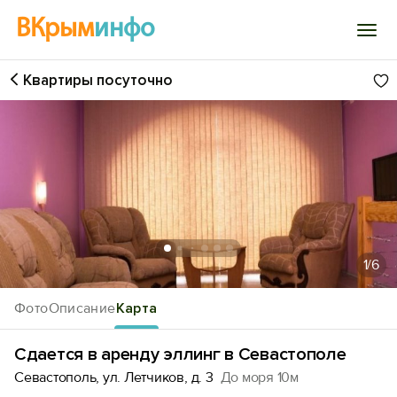
ВКрым
инфо
Квартиры посуточно
Войти
Избранное
История просмотра
Добавить свой объект
1
/6
Фото
Описание
Карта
Сдается в аренду эллинг в Севастополе
Севастополь, ул. Летчиков, д. 3
До моря 10м