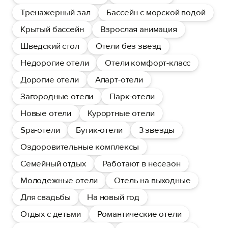
Тренажерный зал
Бассейн с морской водой
Крытый бассейн
Взрослая анимация
Шведский стол
Отели без звезд
Недорогие отели
Отели комфорт-класс
Дорогие отели
Апарт-отели
Загородные отели
Парк-отели
Новые отели
Курортные отели
Spa-отели
Бутик-отели
3 звезды
Оздоровительные комплексы
Семейный отдых
Работают в несезон
Молодежные отели
Отель на выходные
Для свадьбы
На новый год
Отдых с детьми
Романтические отели