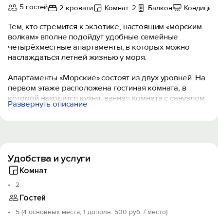
5 гостей
2 кровати
Комнат: 2
Балкон
Кондицио
Тем, кто стремится к экзотике, настоящим «морским
волкам» вполне подойдут удобные семейные
четырёхместные апартаменты, в которых можно
наслаждаться летней жизнью у моря.
Апартаменты «Морские» состоят из двух уровней. На
первом этаже расположена гостиная комната, в
которой находится кухня, ванная комната с санузлом
Развернуть описание
и душем, двухместный диван-кровать, стол со
стульями. На втором этаже расположена спальная
комната с мебелью и небольшим балконом с видом
на причал, где стоят настоящие черноморские
баркасы, яхты, катера, ялики.
Удобства и услуги
Довольные дети могут плескаться у дома, а взрослые
Комнат
загорать после обильного приёма пищи с шашлыками
2
и крымским вином, или же взяв удочку, попытать
Гостей
счастья в улове рыбы. Более продвинутые могут
поплавать с маской и подводным ружьём на
5 (4 основных места, 1 дополн. 500 руб. / место)