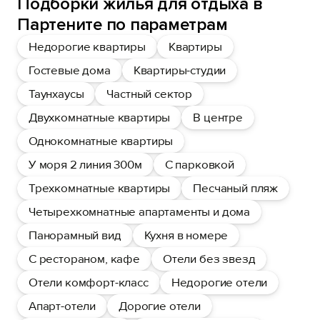
Подборки жилья для отдыха в
Партените по параметрам
Недорогие квартиры
Квартиры
Гостевые дома
Квартиры-студии
Таунхаусы
Частный сектор
Двухкомнатные квартиры
В центре
Однокомнатные квартиры
У моря 2 линия 300м
С парковкой
Трехкомнатные квартиры
Песчаный пляж
Четырехкомнатные апартаменты и дома
Панорамный вид
Кухня в номере
С рестораном, кафе
Отели без звезд
Отели комфорт-класс
Недорогие отели
Апарт-отели
Дорогие отели