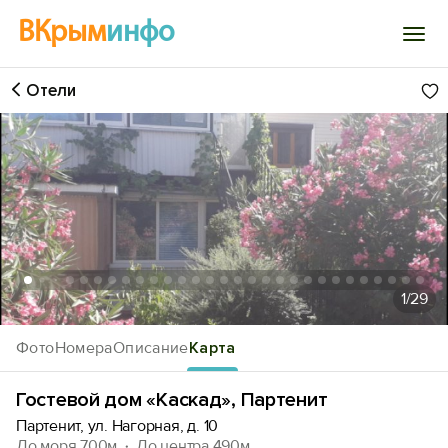
ВКрым
инфо
Отели
Войти
Избранное
История просмотра
Добавить свой объект
1
/29
Фото
Номера
Описание
Карта
Гостевой дом «Каскад», Партенит
Партенит, ул. Нагорная, д. 10
До моря 700м
До центра 490м