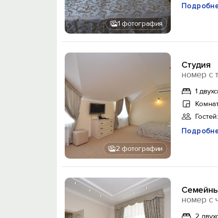
Подробн
1 фотография
Студия
номер с 
1 двух
Комнат
Гостей:
Подробн
2 фотографии
Семейн
номер с 
2 двух