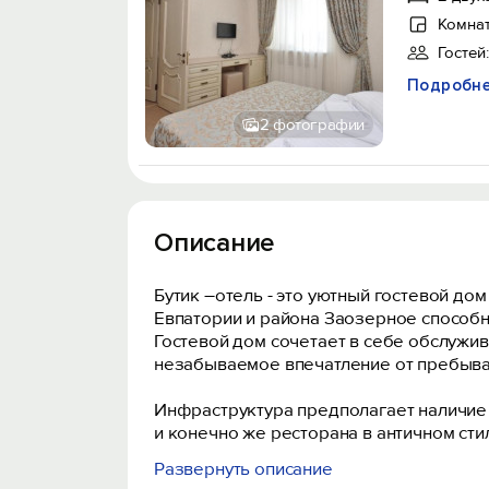
Комнат
Гостей:
Подробн
2 фотографии
Описание
Бутик –отель - это уютный гостевой д
Евпатории и района Заозерное способн
Гостевой дом сочетает в себе обслужив
незабываемое впечатление от пребыван
Инфраструктура предполагает наличие н
и конечно же ресторана в античном сти
Развернуть описание
Бутик- отель готов предложить Вам те