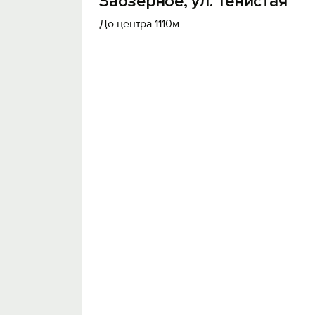
Заозерное, ул. Тенистая
До центра 1110м