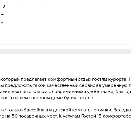
: 2
 4
ее
Вход на сайт
ом который предлагает комфортный отдых гостям курорта.
Войти или
Зарегистрироваться
ы предложить такой качественный сервис за умеренную п
ание высшего класса с современными удобствами, благода
ия в нашем гостевом доме бутик - отеле
е только бассейна а и детской комнаты, стоянки, беседки
ле на 50 посадочных мест. К услугам Гостей 15 комфортаб
Войти
плый бассейн где можно комфортно проводить время можно