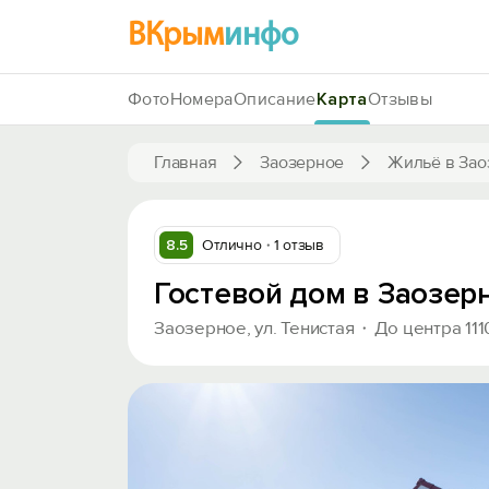
ВКрым
инфо
Фото
Номера
Описание
Карта
Отзывы
Главная
Заозерное
Жильё в Зао
8.5
Отлично
1 отзыв
Гостевой дом в Заозер
Заозерное, ул. Тенистая
До центра 111