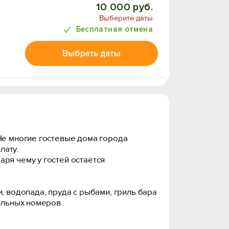
10 000 руб.
Выберите даты
Бесплатная отмена
Выбрать даты
 Не многие гостевые дома города
лату.
ря чему у гостей остаётся
, водопада, пруда с рыбами, гриль бара
ельных номеров.
 уже с начала июня и до конца