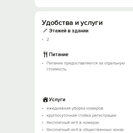
октября.
А если Вы захотите поездить по ознак
Если Вы хотите узнать о Евпатории, в 
Удобства и услуги
Приезжайте, мы Вас не разочаруем!
Этажей в здании
2
Объект прошёл классификацию. Номер рее
Питание
Питание предоставляется за отдельную
стоимость.
Услуги
ежедневная уборка номеров
круглосуточная стойка регистрации
бесплатный wi-fi в номерах
бесплатный wi-fi в общественных зонах