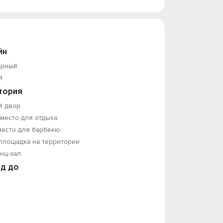
 любой тур Крымского полуострова.
йн
арный
й
тория
й двор
 место для отдыха
место для барбекю
площадка на территории
нц-зал
д до