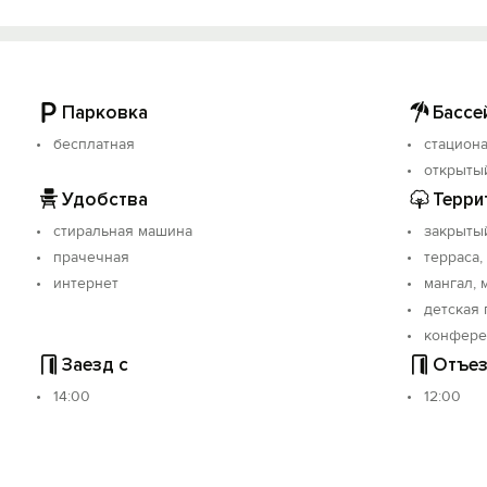
Войти с помощью
омительным экскурсиям, то наши сотрудники подберут Вам
городе очень много достопримечательностей.
Парковка
Бассе
бесплатная
стацион
стровой записи: С912025014241.
открыты
Удобства
Терри
стиральная машина
закрыты
прачечная
терраса,
интернет
мангал, 
детская 
конфере
Заезд с
Отъез
14:00
12:00