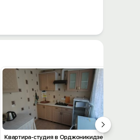
Квартира-студия в Орджоникидзе
Эллин