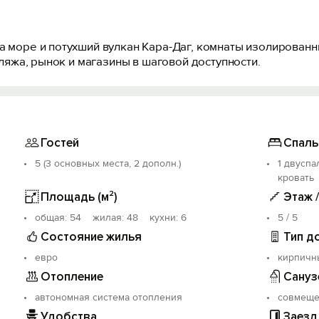
а море и потухший вулкан Кара-Даг, комнаты изолированн
 пляжа, рынок и магазины в шаговой доступности.
Гостей
Спаль
5 (3 основных места, 2 дополн.)
1 двуспа
кровать
Площадь (м²)
Этаж 
oбщая: 54 жилая: 48 кухни: 6
5 / 5
Состояние жилья
Тип д
евро
кирпичн
Отопление
Сануз
автономная система отопления
совмещ
Удобства
Заезд