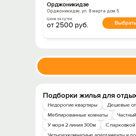
Орджоникидзе
Орджоникидзе, ул. 8 марта дом 5
Цена за сутки
Выбрат
от 2500 руб.
Подборки жилья для отды
Недорогие квартиры
Дешевые от
Меблированные комнаты
Частный
У моря 2 линия 300м
С парковкой
Четырехкомнатные апартаменты и д