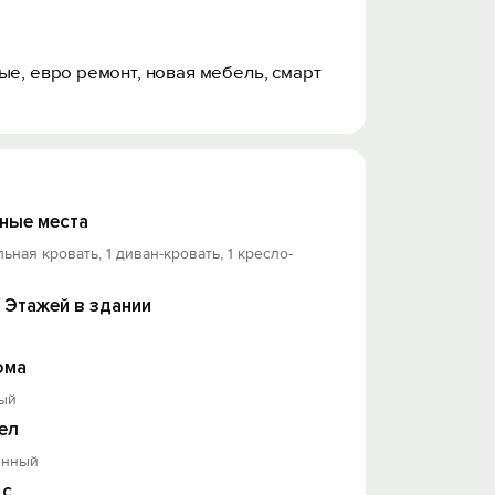
ые, евро ремонт, новая мебель, смарт
ные места
льная кровать, 1 диван-кровать, 1 кресло-
/ Этажей в здании
ома
ый
ел
енный
 с