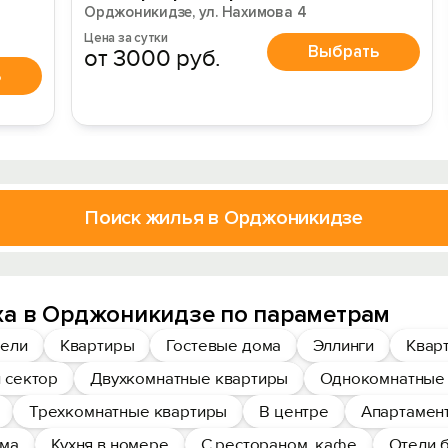
Орджоникидзе, ул. Нахимова 4
Цена за сутки
Выбрать
от 3000 руб.
ь
Поиск жилья в Орджоникидзе
ха в Орджоникидзе по параметрам
ели
Квартиры
Гостевые дома
Эллинги
Квар
 сектор
Двухкомнатные квартиры
Однокомнатные
Трехкомнатные квартиры
В центре
Апартамент
ома
Кухня в номере
С рестораном, кафе
Отели 