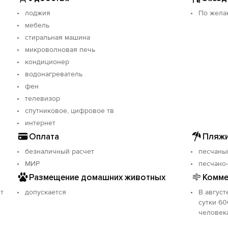
лоджия
По жела
мебель
стиральная машина
микроволновая печь
кондиционер
водонагреватель
фен
телевизор
спутниковое, цифровое тв
интернет
Оплата
Пляжи
безналичный расчет
песчаны
МИР
песчано
Размещение домашних животных
Комме
т
допускается
В август
сутки 60
человека