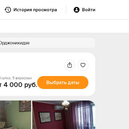
История просмотра
Войти
в Орджоникидзе
1 сутки,
5 взрослых
Выбрать даты
т 4 000 руб.