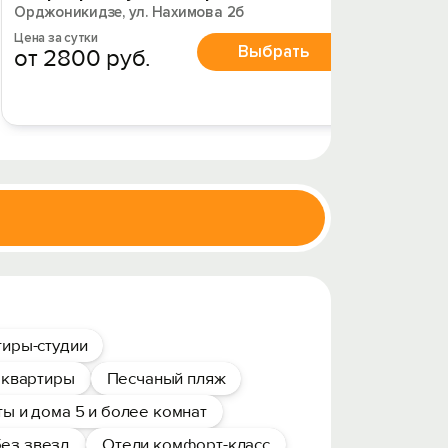
Орджоникидзе, ул. Нахимова 2б
Орджони
Цена за сутки
Цена за 
Выбрать
от 2800 руб.
от 1
тиры-студии
 квартиры
Песчаный пляж
ы и дома 5 и более комнат
без звезд
Отели комфорт-класс