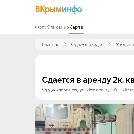
ВКрым
инфо
Фото
Описание
Карта
Главная
Орджоникидзе
Жильё в
Сдается в аренду 2к. 
Орджоникидзе, ул. Ленина, д.4 А
До м