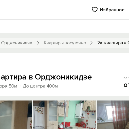
Избранное
 Орджоникидзе
Квартиры посуточно
2к. квартира 
квартира в Орджоникидзе
за 
о
оря 50м
До центра 400м