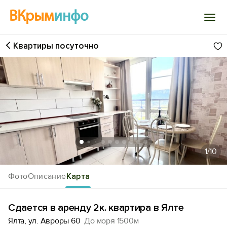
ВКрым
инфо
Квартиры посуточно
Войти
Избранное
История просмотра
Добавить свой объект
1
/10
Фото
Описание
Карта
Сдается в аренду 2к. квартира в Ялте
Ялта, ул. Авроры 60
До моря 1500м