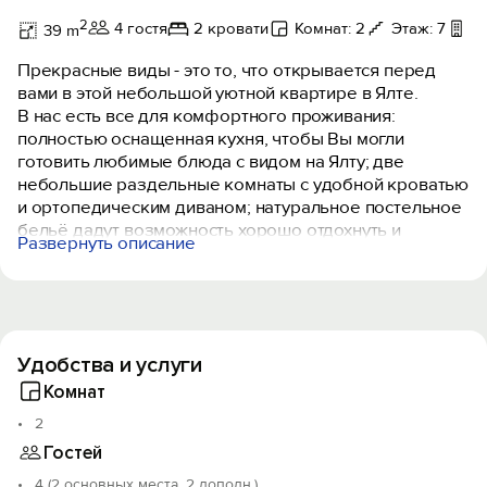
2
4 гостя
2 кровати
Комнат: 2
Этаж: 7
Н
39 m
Прекрасные виды - это то, что открывается перед
вами в этой небольшой уютной квартире в Ялте.
В нас есть все для комфортного проживания:
полностью оснащенная кухня, чтобы Вы могли
готовить любимые блюда с видом на Ялту; две
небольшие раздельные комнаты с удобной кроватью
и ортопедическим диваном; натуральное постельное
бельё дадут возможность хорошо отдохнуть и
Развернуть описание
выспаться.
У дома есть бассейн, а также открытый кинотеатр,
парковка и детская игровая площадка. А если вы
любите природу, то можно прогуляться по хвойному
лесу с реликтовыми соснами.
Удобства и услуги
Чтобы добраться до основных
достопримечательностей Ялты и набережной вам
Комнат
потребуется всего 10 минут на машине или
2
маршрутке.
Гостей
До ближайшего оборудованного пляжа 20 минут
пешком или также 10 минут на авто.
4 (2 основных места, 2 дополн.)