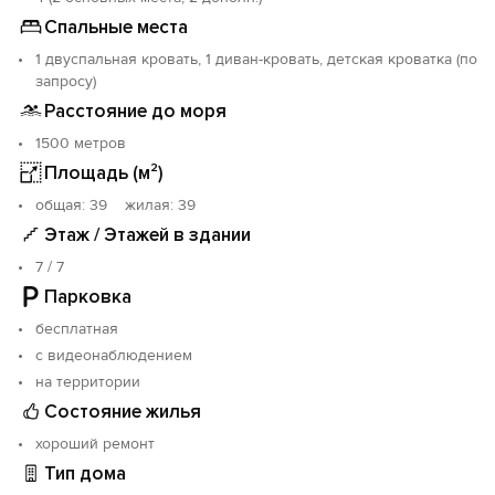
Уютная, комфортная квартира в Ялте – это ваш
Спальные места
идеальный выбор для семейного отдыха!
1 двуспальная кровать, 1 диван-кровать, детская кроватка (по
запросу)
Расстояние до моря
1500 метров
Площадь (м²)
oбщая: 39 жилая: 39
Этаж / Этажей в здании
7 / 7
Парковка
бесплатная
с видеонаблюдением
на территории
Состояние жилья
хороший ремонт
Тип дома