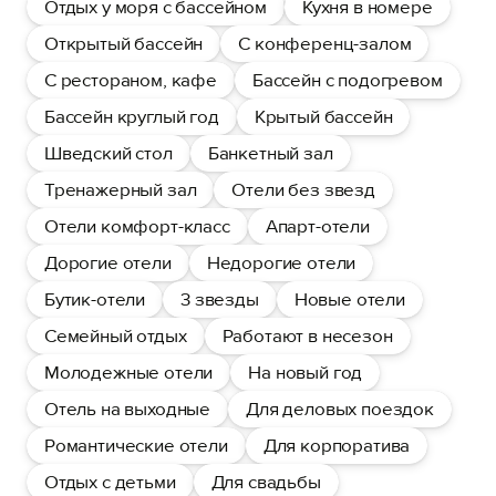
Отдых у моря с бассейном
Кухня в номере
Открытый бассейн
С конференц-залом
С рестораном, кафе
Бассейн с подогревом
Бассейн круглый год
Крытый бассейн
Шведский стол
Банкетный зал
Тренажерный зал
Отели без звезд
Отели комфорт-класс
Апарт-отели
Дорогие отели
Недорогие отели
Бутик-отели
3 звезды
Новые отели
Семейный отдых
Работают в несезон
Молодежные отели
На новый год
Отель на выходные
Для деловых поездок
Романтические отели
Для корпоратива
Отдых с детьми
Для свадьбы