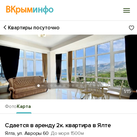
ВКрым
инфо
Квартиры посуточно
Войти
Избранное
История просмотра
Добавить свой объект
1
/15
Фото
Карта
Сдается в аренду 2к. квартира в Ялте
Ялта, ул. Авроры 60
До моря 1500м