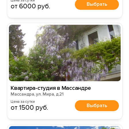
Цена за сутки
Выбрать
от 6000 руб.
Квартира-студия в Массандре
Вход на сайт
Массандра, ул. Мира, д.21
Войти или
Зарегистрироваться
Цена за сутки
Выбрать
от 1500 руб.