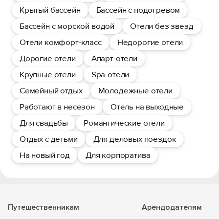
Крытый бассейн
Бассейн с подогревом
Бассейн с морской водой
Отели без звезд
Отели комфорт-класс
Недорогие отели
Дорогие отели
Апарт-отели
Крупные отели
Spa-отели
Семейный отдых
Молодежные отели
Работают в несезон
Отель на выходные
Для свадьбы
Романтические отели
Отдых с детьми
Для деловых поездок
На новый год
Для корпоратива
Путешественникам
Арендодателям