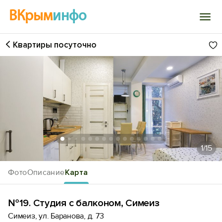
ВКрым
инфо
Квартиры посуточно
Войти
Избранное
История просмотра
Добавить свой объект
1
/15
Фото
Описание
Карта
№19. Студия с балконом, Симеиз
Симеиз, ул. Баранова, д. 73