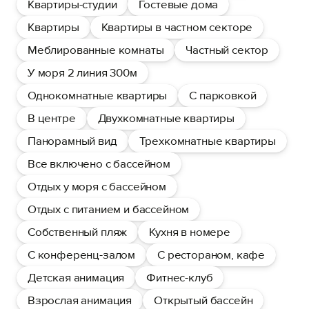
Квартиры-студии
Гостевые дома
Квартиры
Квартиры в частном секторе
Меблированные комнаты
Частный сектор
У моря 2 линия 300м
Однокомнатные квартиры
С парковкой
В центре
Двухкомнатные квартиры
Панорамный вид
Трехкомнатные квартиры
Все включено с бассейном
Отдых у моря с бассейном
Отдых с питанием и бассейном
Собственный пляж
Кухня в номере
С конференц-залом
С рестораном, кафе
Детская анимация
Фитнес-клуб
Взрослая анимация
Открытый бассейн