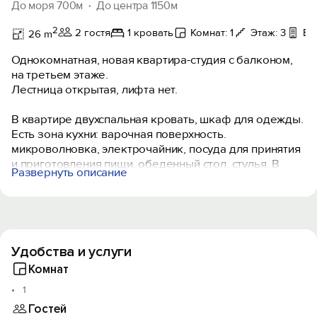
До моря 700м
До центра 1150м
2
2 гостя
1 кровать
Комнат: 1
Этаж: 3
Ба
26 m
Однокомнатная, новая квартира-студия с балконом,
на третьем этаже.
Лестница открытая, лифта нет.
В квартире двухспальная кровать, шкаф для одежды.
Есть зона кухни: варочная поверхность.
микроволновка, электрочайник, посуда для принятия
и приготовления пищи, обеденный стол, стулья. В
Развернуть описание
комнате телевизор SMART, кондиционер, WI-FI. Есть
утюг, гладильная доска , фен, сушилка для белья, на
балконе уличная мебель. Можно в осеннее и зимнее
время, в квартире теплый пол (автономное
отопление).
Удобства и услуги
Дом находится в самом начале Симеиза по нижней
Комнат
дороге, ходят автобусы №107,115. Есть пропуск на
1
санаторий им. Боброва. Очень удобно для тех, кто
Гостей
приезжает на автомобиле. Можно ездить на