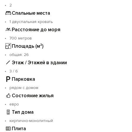
Симеизский пляж. Недалеко Алупкинский рынок.
2
Спальные места
1 двуспальная кровать
Расстояние до моря
700 метров
Площадь (м²)
oбщая: 26
Этаж / Этажей в здании
3 / 6
Парковка
рядом с домом
Состояние жилья
евро
Тип дома
кирпично-монолитный
Плита