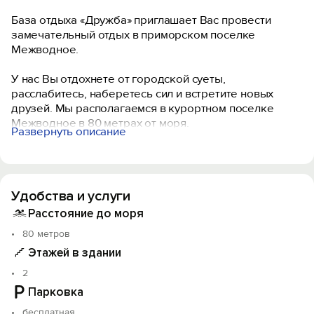
База отдыха «Дружба» приглашает Вас провести
замечательный отдых в приморском поселке
Межводное.
У нас Вы отдохнете от городской суеты,
расслабитесь, наберетесь сил и встретите новых
друзей. Мы располагаемся в курортном поселке
Межводное в 80 метрах от моря.
Развернуть описание
На нашей большой территории много зелени, уютных
лавочек и беседок. Зеленые парки-скверики возле
корпусов создают тень и прохладу жарким летним
Удобства и услуги
днем. Если Вам не хочется идти на море, то Вы
можете освежиться в бассейне, а дети могут рядом
Расстояние до моря
поиграть на детской площадке. Также можно
80 метров
поиграть в настольный теннис или бильярд. Вечером
Этажей в здании
расслабиться в сауне или воспользоваться мангалом
и собраться на ароматный ужин-гриль.
2
Парковка
Комфортные номера с современной мебель
бесплатная