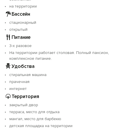
позволят Вам полноценно отдохнуть и восстановить
силы после насыщенного дня. В номерах есть вся
на территории
необходимая мебель и санузел.
Бассейн
стационарный
А когда Вы проголодаетесь - ждем Вас в нашей
открытый
просторной столовой. Предлагаем богатый выбор
блюд и напитков из свежих местных продуктов от
Питание
нашего повара. Готовим для Вас с любовью!
3-х разовое
На территории работает столовая. Полный пансион,
Мы стараемся сделать Ваш отдых максимально
комплексное питание.
комфортным и приятным. Останавливаясь у нас Вы
Удобства
получаете не просто проживание возле моря, а
возможность пользоваться всей нашей
стиральная машина
инфраструктурой.
прачечная
интернет
Территория
закрытый двор
терраса, место для отдыха
мангал, место для барбекю
детская площадка на территории