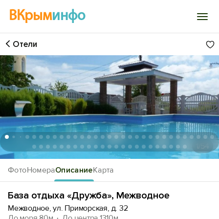
ВКрым
инфо
Отели
Войти
Избранное
История просмотра
Добавить свой объект
1
/54
Фото
Номера
Описание
Карта
База отдыха «Дружба», Межводное
Межводное, ул. Приморская, д. 32
До моря 80м
До центра 1310м