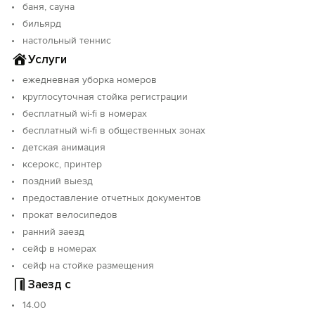
баня, сауна
бильярд
настольный теннис
Услуги
Вход на сайт
ежедневная уборка номеров
Войти или
Зарегистрироваться
круглосуточная стойка регистрации
бесплатный wi-fi в номерах
бесплатный wi-fi в общественных зонах
детская анимация
ксерокс, принтер
поздний выезд
Войти
предоставление отчетных документов
прокат велосипедов
Войти с помощью
ранний заезд
сейф в номерах
сейф на стойке размещения
Заезд с
14.00