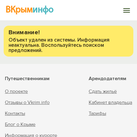
ВКрым
инфо
Войти
Внимание!
Объект удален из системы. Информация
неактуальна. Воспользуйтесь поиском
Избранное
предложений.
История просмотра
Путешественникам
Арендодателям
Добавить свой объект
Вход на сайт
О проекте
Сдать жильё
Войти или
Зарегистрироваться
Отзывы о Vkrim.info
Кабинет владельца
Контакты
Тарифы
Блог о Крыме
Информация о курорте
Войти