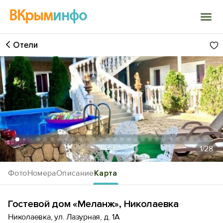
ВКрым
инфо
Отели
Войти
Избранное
История просмотра
Добавить свой объект
1
/28
Фото
Номера
Описание
Карта
Гостевой дом «Меланж», Николаевка
Николаевка, ул. Лазурная, д. 1А