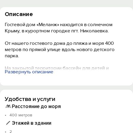
Описание
Гостевой дом «Меланж» находится в солнечном
Крыму, в курортном городке пгт. Николаевка.
От нашего гостевого дома до пляжа и моря 400
метров по прямой улице вдоль нового детского
парка.
На закрытой территории бассейн для детей и
Развернуть описание
взрослых, мангальная зона с шатром, Wi-Fi на всей
территории и в номерах, удобная кухня-столовая со
всем необходимым для самостоятельного
приготовления пищи.
Удобства и услуги
Гостям, для проживания, предлагаются уютные
Расстояние до моря
номера со всем необходимым для комфортного
400 метров
отдыха.
Этажей в здании
В шаговой доступности от гостевого дома магазины,
2