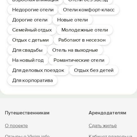
Недорогие отели
Отели комфорт-класс
Дорогие отели
Новые отели
Семейный отдых
Молодежные отели
Отдых с детьми
Работают в несезон
Для свадьбы
Отель на выходные
На новый год
Романтические отели
Для деловых поездок
Отдых без детей
Для корпоратива
Путешественникам
Арендодателям
О проекте
Сдать жильё
Отзывы о Vkrim.info
Кабинет владельца