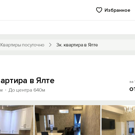
Избранное
Квартиры посуточно
3к. квартира в Ялте
вартира в Ялте
за 
о
0м
До центра 640м