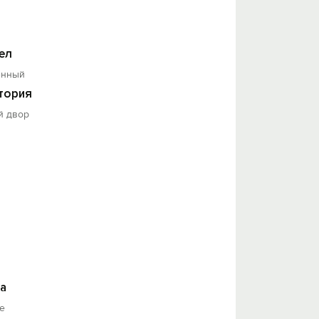
ел
енный
тория
й двор
а
е