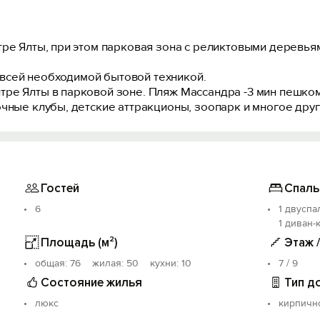
ре Ялты, при этом парковая зона с реликтовыми деревьям
сей необходимой бытовой техникой.
ре Ялты в парковой зоне. Пляж Массандра -3 мин пешком
очные клубы, детские аттракционы, зоопарк и многое дру
Гостей
Спаль
6
1 двуспа
1 диван-
Площадь (м²)
Этаж 
oбщая: 76 жилая: 50 кухни: 10
7 / 9
Состояние жилья
Тип д
люкс
кирпичн