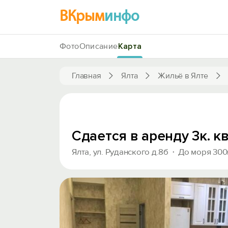
ВКрым
инфо
Фото
Описание
Карта
Главная
Ялта
Жильё в Ялте
Сдается в аренду 3к. к
Ялта, ул. Руданского д.8б
До моря 30