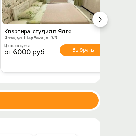
Квартира-студия в Ялте
Апарт
Ялта, ул. Щербака, д. 7/3
Ялта, у
Цена за сутки
Цена за 
Выбрать
от 6000 руб.
от 4