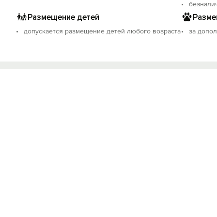
безнали
Размещение детей
Разме
допускается размещение детей любого возраста
за допо
Вход на сайт
Войти или
Зарегистрироваться
Войти
Войти с помощью