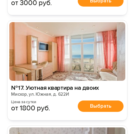
Выбрать
Войти или
Зарегистрироваться
от 3000 руб.
Войти
Войти с помощью
№17. Уютная квартира на двоих
Мисхор, ул. Южная, д. 622И
Цена за сутки
Выбрать
от 1800 руб.