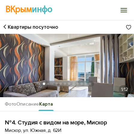
ВКрым
инфо
Квартиры посуточно
Войти
Избранное
История просмотра
Добавить свой объект
1
/12
Фото
Описание
Карта
№4. Студия с видом на море, Мисхор
Мисхор, ул. Южная, д. 62И