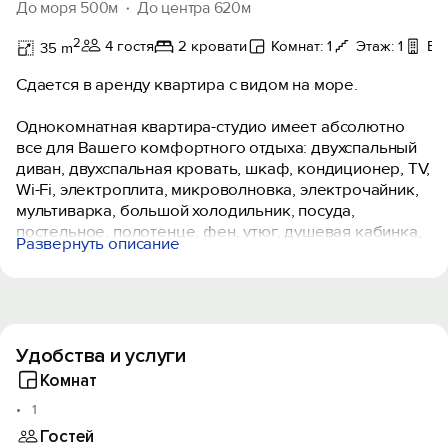
До моря 500м
До центра 620м
2
4 гостя
2 кровати
Комнат: 1
Этаж: 1
Ба
35 m
Сдается в аренду квартира с видом на море.
Однокомнатная квартира-студио имеет абсолютно
все для Вашего комфортного отдыха: двухспальный
диван, двухспальная кровать, шкаф, кондиционер, ТV,
Wi-Fi, электроплита, микроволновка, электрочайник,
мультиварка, большой холодильник, посуда,
постельное, полотенце, фен, утюг, душевая кабинка,
Развернуть описание
стиральная машинка, балкон с прекрасным видом на
море.
В Мисхоре очень много пляжей, как бесплатных так и
платных. Старинный красивейший парк с пальмовой
Удобства и услуги
аллеей, искусственными водоемами. Через этот
прекрасный парк гуляя, по тенистым аллеям Вы идете
Комнат
к морю. На это у Вас уйдет 10 минут. К магазинам,
1
аптекам, кафе, транспортной остановке всего 3
Гостей
минуты ходьбы. А рядом с домом для Вашего