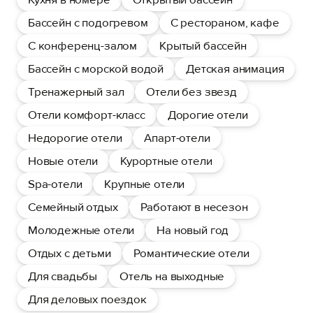
Бассейн с подогревом
С рестораном, кафе
С конференц-залом
Крытый бассейн
Бассейн с морской водой
Детская анимация
Тренажерный зал
Отели без звезд
Отели комфорт-класс
Дорогие отели
Недорогие отели
Апарт-отели
Новые отели
Курортные отели
Spa-отели
Крупные отели
Семейный отдых
Работают в несезон
Молодежные отели
На новый год
Отдых с детьми
Романтические отели
Для свадьбы
Отель на выходные
Для деловых поездок