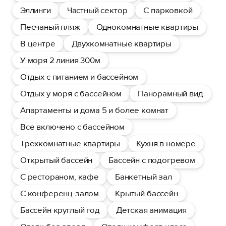
Эллинги
Частный сектор
С парковкой
Песчаный пляж
Однокомнатные квартиры
В центре
Двухкомнатные квартиры
У моря 2 линия 300м
Отдых с питанием и бассейном
Отдых у моря с бассейном
Панорамный вид
Апартаменты и дома 5 и более комнат
Все включено с бассейном
Трехкомнатные квартиры
Кухня в номере
Открытый бассейн
Бассейн с подогревом
С рестораном, кафе
Банкетный зал
С конференц-залом
Крытый бассейн
Бассейн круглый год
Детская анимация