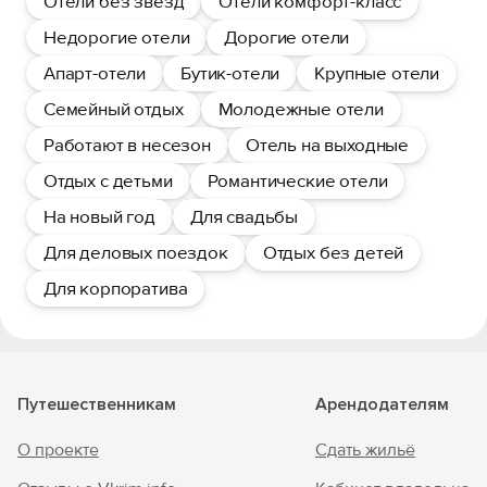
Отели без звезд
Отели комфорт-класс
Недорогие отели
Дорогие отели
Апарт-отели
Бутик-отели
Крупные отели
Семейный отдых
Молодежные отели
Работают в несезон
Отель на выходные
Отдых с детьми
Романтические отели
На новый год
Для свадьбы
Для деловых поездок
Отдых без детей
Для корпоратива
Путешественникам
Арендодателям
О проекте
Сдать жильё