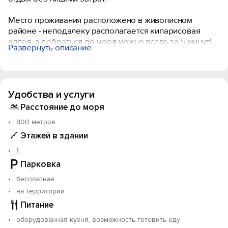
Место проживания расположено в живописном
районе - неподалеку располагается кипарисовая
аллея, а добраться до моря можно всего за 5 минут!
Развернуть описание
Это позволяет не только насладиться местными
красотами, но и поправить здоровье.
Также очень быстро Вы сможете добраться до
Удобства и услуги
аптеки, банка или пообедать в любом из множества
кафе.
Расстояние до моря
В качестве дополнительной услуги мы готовы
800 метров
встретить Вас на Судакском автовокзале
Этажей в здании
совершенно бесплатно!
1
Парковка
бесплатная
на территории
Питание
оборудованная кухня, возможность готовить еду