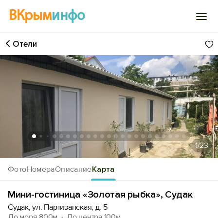
ВКрым
инфо
Отели
Войти
Избранное
История просмотра
Добавить свой объект
1
/23
Фото
Номера
Описание
Карта
Мини-гостиница «Золотая рыбка», Судак
Судак, ул. Партизанская, д. 5
До моря 800м
До центра 100м