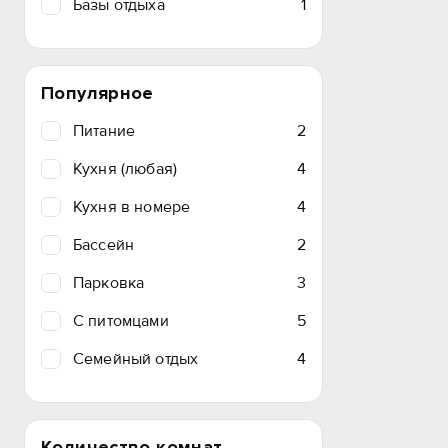
Базы отдыха
1
Популярное
Питание
2
Кухня (любая)
4
Кухня в номере
4
Бассейн
2
Парковка
3
C питомцами
5
Семейный отдых
4
Количество комнат