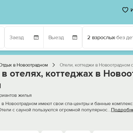
2 взрослых
·
без де
Отдых в Новоотрадном
Отели, коттеджи в Новоотрадном 
в отелях, коттеджах в Ново
й
риантов жилья
 в Новоотрадном имеют свои спа-центры и банные комплексы
Подробн
Отели с сауной пользуются огромной популярнос
...