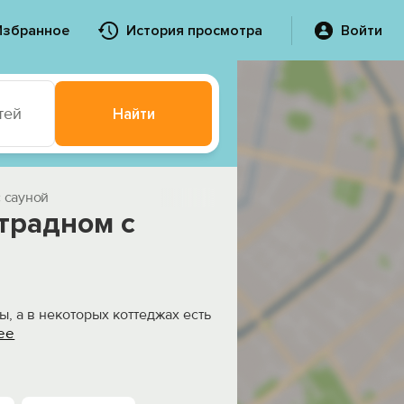
Избранное
История просмотра
Войти
тей
Найти
с сауной
отрадном с
, а в некоторых коттеджах есть
ее