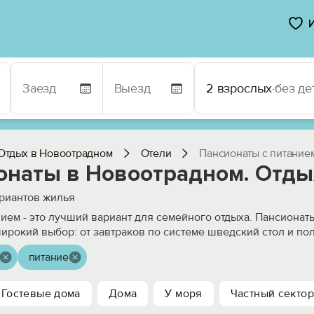
2 взрослых
·
без де
Отдых в Новоотрадном
Отели
Пансионаты с питание
онаты в Новоотрадном. Отды
риантов жилья
нием - это лучший вариант для семейного отдыха. Пансионат
ирокий выбор: от завтраков по системе шведский стол и по
питание
Гостевые дома
Дома
У моря
Частный сектор