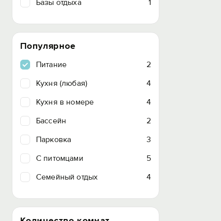
Базы отдыха
1
Популярное
Питание
2
Кухня (любая)
4
Кухня в номере
4
Бассейн
2
Парковка
3
C питомцами
5
Семейный отдых
4
Количество комнат