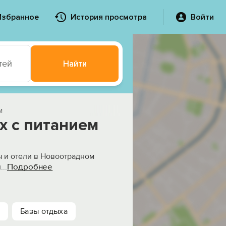
Избранное
История просмотра
Войти
тей
Найти
м
х с питанием
ы и отели в Новоотрадном
Подробнее
л
...
Базы отдыха