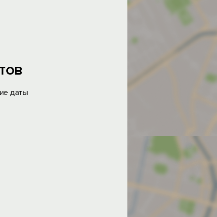
тов
ие даты