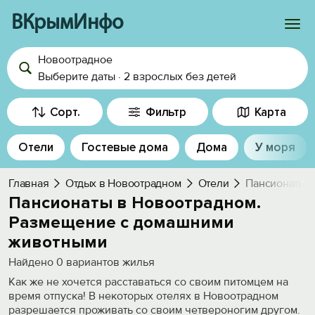
ВКрымИнфо
Новоотрадное
Войти
Выберите даты
·
2 взрослых
без детей
Избранное
Сорт.
Фильтр
Карта
История просмотра
Отели
Гостевые дома
Дома
У моря
Добавить свой объект
Главная
Отдых в Новоотрадном
Отели
Пансионаты. 
Пансионаты в Новоотрадном.
Размещение с домашними
животными
Найдено
0
вариантов жилья
Как же не хочется расставаться со своим питомцем на
время отпуска! В некоторых отелях в Новоотрадном
разрешается проживать со своим четвероногим другом.