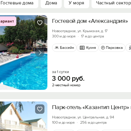
Гостевые дома
Дома
У моря
Частный сектор
Гостевой дом «Александрия»
ариант
Новоотрадное, ул. Крымская, д. 17
300 м до моря
·
17 м до центра
Бассейн
Кухня
Парковка
за 1 сутки
3
000
руб.
2-местный номер
Парк-отель «Казантип Центр»
Новоотрадное, ул. Центральная, д. 94
100 м до моря
·
256 м до центра