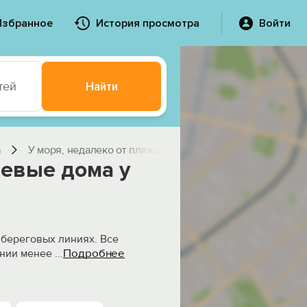
Избранное
История просмотра
Войти
тей
Найти
а
У моря, недалеко от пляжа
тевые дома у
 береговых линиях. Все
Подробнее
янии менее
...