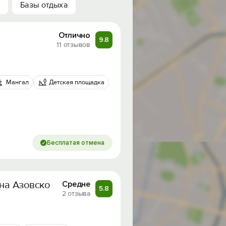
Базы отдыха
Отлично
9.8
11 отзывов
Мангал
Детская площадка
Бесплатая отмена
 на Азовском море в Крыму
Средне
5.8
2 отзыва