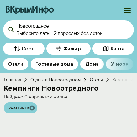
ВКрымИнфо
Новоотрадное
Войти
Выберите даты
·
2 взрослых
без детей
Избранное
Сорт.
Фильтр
Карта
История просмотра
Отели
Гостевые дома
Дома
У моря
Добавить свой объект
Главная
Отдых в Новоотрадном
Отели
Кемпинги
Кемпинги Новоотрадного
Найдено
0
вариантов жилья
кемпинги