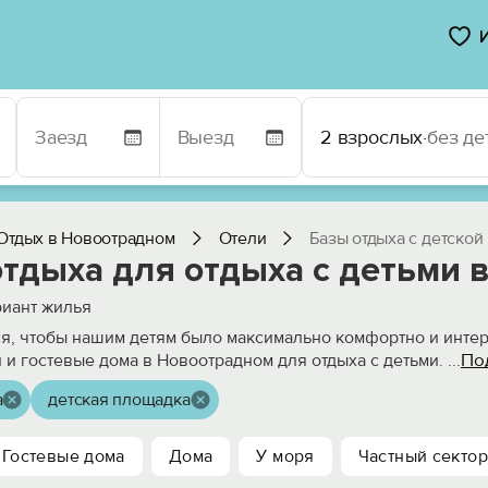
2 взрослых
·
без де
Отдых в Новоотрадном
Отели
Базы отдыха с детско
отдыха для отдыха с детьми 
иант жилья
ся, чтобы нашим детям было максимально комфортно и интер
По
 и гостевые дома в Новоотрадном для отдыха с детьми.
...
а
детская площадка
Гостевые дома
Дома
У моря
Частный сектор