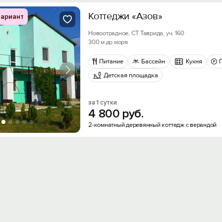
Коттеджи «Азов»
ариант
Новоотрадное, СТ Таврида, уч. 160
300 м до моря
Питание
Бассейн
Кухня
Детская площадка
за 1 сутки
4
800
руб.
2-комнатный деревянный коттедж с верандой