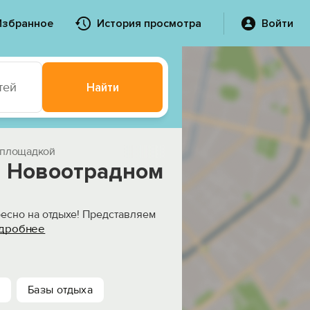
Избранное
История просмотра
Войти
тей
Найти
й площадкой
в Новоотрадном
есно на отдыхе! Представляем
дробнее
Базы отдыха