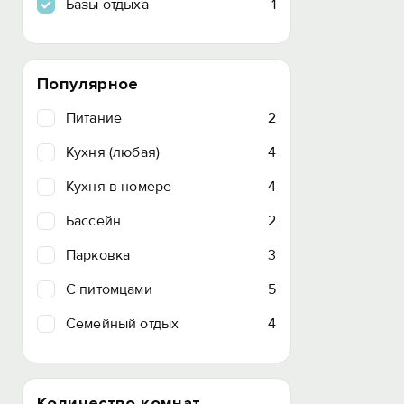
Базы отдыха
1
Популярное
Питание
2
Кухня (любая)
4
Кухня в номере
4
Бассейн
2
Парковка
3
C питомцами
5
Семейный отдых
4
Количество комнат