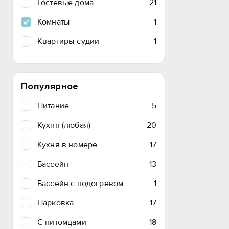
Гостевые дома
21
Комнаты
1
Квартиры-судии
1
Популярное
Питание
5
Кухня (любая)
20
Кухня в номере
17
Бассейн
13
Бассейн с подогревом
1
Парковка
17
C питомцами
18