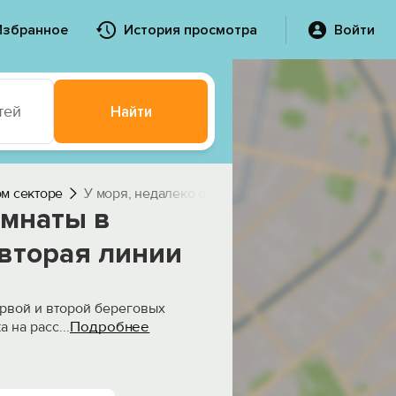
Избранное
История просмотра
Войти
тей
Найти
ом секторе
У моря, недалеко от пляжа
омнаты в
 вторая линии
ервой и второй береговых
Подробнее
а на расс
...