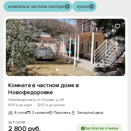
комнаты в частном секторе
кухня
Комната в частном доме в
Новофедоровке
Новофедоровка, ул. Кирова, д. 6Б
800 м до моря
·
1297 м до центра
4 гостя
2 кровати
Парковка
Закрытый двор
за 1 сутки
2
800
руб.
Бесплатая отмена