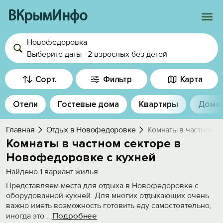
ВКрымИнфо
Новофедоровка
Войти
Выберите даты
·
2 взрослых
без детей
Избранное
Сорт.
Фильтр
Карта
История просмотра
Отели
Гостевые дома
Квартиры
Дома
Добавить свой объект
Главная
Отдых в Новофедоровке
Комнаты в частном с
Комнаты в частном секторе в
Новофедоровке с кухней
Найдено
1
вариант жилья
Представляем места для отдыха в Новофедоровке с
оборудованной кухней. Для многих отдыхающих очень
важно иметь возможность готовить еду самостоятельно,
Подробнее
иногда это
...