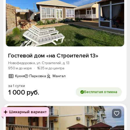
Гостевой дом «на Строителей 13»
Новофедоровка, ул. Строителей, д. 13
950 м до моря
·
1635 м до центра
Кухня
Парковка
Мангал
за 1 сутки
1
000
руб.
Бесплатая отмена
Шикарный вариант