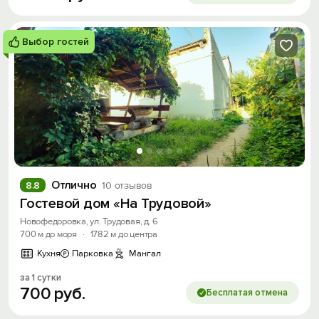
Выбор гостей
Отлично
8.8
10 отзывов
Гостевой дом «На Трудовой»
Новофедоровка, ул. Трудовая, д. 6
700 м до моря
·
1782 м до центра
Кухня
Парковка
Мангал
за 1 сутки
700
руб.
Бесплатая отмена