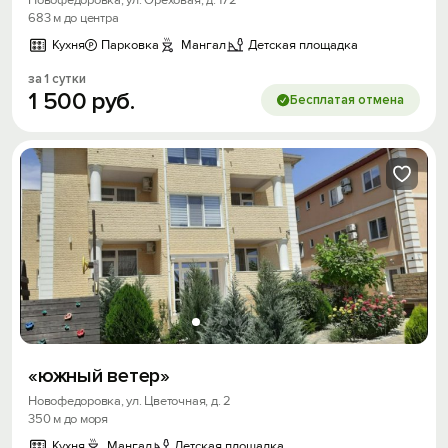
Новофедоровка, ул. Ореховая, д. 172
683 м до центра
Кухня
Парковка
Мангал
Детская площадка
за 1 сутки
1
500
руб.
Бесплатая отмена
«южный ветер»
Новофедоровка, ул. Цветочная, д. 2
350 м до моря
Кухня
Мангал
Детская площадка