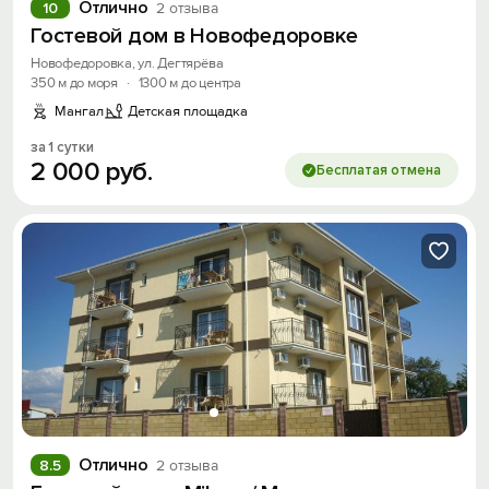
Отлично
10
2 отзыва
Гостевой дом в Новофедоровке
Новофедоровка, ул. Дегтярёва
350 м до моря
·
1300 м до центра
Мангал
Детская площадка
Войти
за 1 сутки
2
000
руб.
Бесплатая отмена
Войти с помощью
Скидка −5%
Хочешь дешевле? Оставь почту и получи
промокод на первое бронирование!
Получить промокод
Отлично
8.5
2 отзыва