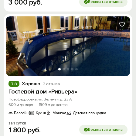
3
000
руб.
Бесплатая отмена
Хорошо
7.8
2 отзыва
Гостевой дом «Ривьера»
Новофедоровка, ул. Зеленая, д. 23 А
600 м до моря
·
1509 м до центра
Бассейн
Кухня
Мангал
Детская площадка
за 1 сутки
1
800
руб.
Бесплатая отмена