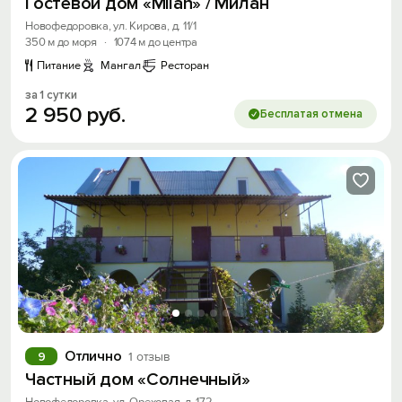
Гостевой дом «Milan» / Милан
Новофедоровка, ул. Кирова, д. 11/1
350 м до моря
·
1074 м до центра
Питание
Мангал
Ресторан
за 1 сутки
2
950
руб.
Бесплатая отмена
Отлично
9
1 отзыв
Частный дом «Солнечный»