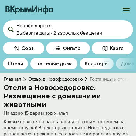
ВКрымИнфо
Новофедоровка
Войти
Выберите даты
·
2 взрослых
без детей
Избранное
Сорт.
Фильтр
Карта
История просмотра
Отели
Гостевые дома
Квартиры
Дома
Добавить свой объект
Главная
Отдых в Новофедоровке
Гостиницы и отели 
Отели в Новофедоровке.
Размещение с домашними
животными
Найдено
15
вариантов жилья
Как же не хочется расставаться со своим питомцем на
время отпуска! В некоторых отелях в Новофедоровке
разрешается проживать со своим четвероногим другом.