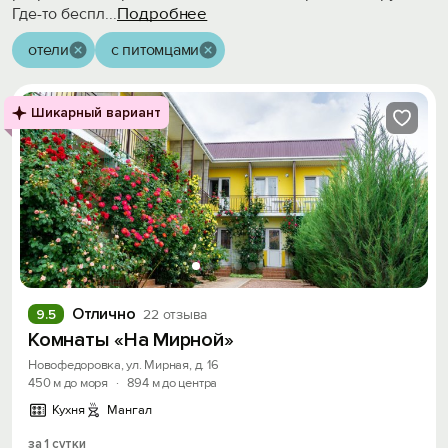
Подробнее
Где-то беспл
...
отели
с питомцами
Шикарный вариант
Отлично
9.5
22 отзыва
Комнаты «На Мирной»
Новофедоровка, ул. Мирная, д. 16
450 м до моря
·
894 м до центра
Кухня
Мангал
за 1 сутки