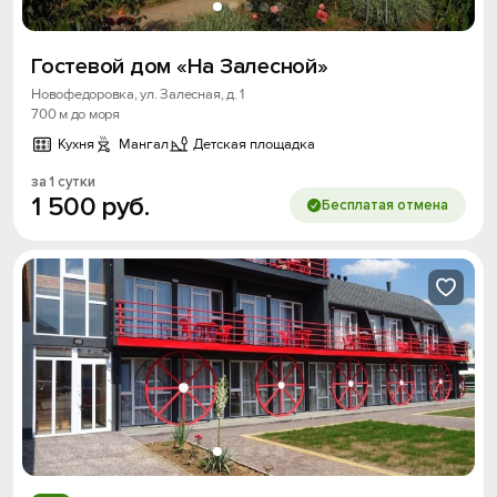
Гостевой дом «На Залесной»
Новофедоровка, ул. Залесная, д. 1
700 м до моря
Кухня
Мангал
Детская площадка
за 1 сутки
1
500
руб.
Бесплатая отмена
Вход на сайт
Войти или
Зарегистрироваться