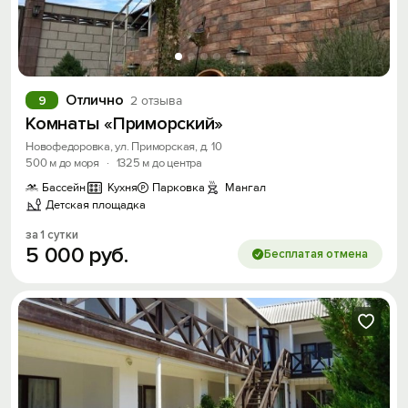
Отлично
9
2 отзыва
Комнаты «Приморский»
Новофедоровка, ул. Приморская, д. 10
500 м до моря
·
1325 м до центра
Бассейн
Кухня
Парковка
Мангал
Детская площадка
за 1 сутки
5
000
руб.
Бесплатая отмена