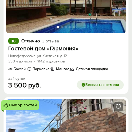
Отлично
10
3 отзыва
Гостевой дом «Гармония»
Новофедоровка, ул. Киевская, д. 12
350 м до моря
·
1442 м до центра
Бассейн
Парковка
Мангал
Детская площадка
за 1 сутки
3
500
руб.
Бесплатая отмена
Выбор гостей