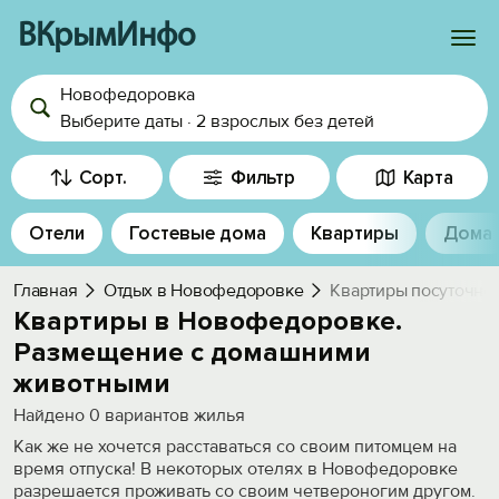
ВКрымИнфо
Новофедоровка
Войти
Выберите даты
·
2 взрослых
без детей
Избранное
Сорт.
Фильтр
Карта
История просмотра
Отели
Гостевые дома
Квартиры
Дома
Добавить свой объект
Главная
Отдых в Новофедоровке
Квартиры посуточно
Квартиры в Новофедоровке.
Размещение с домашними
животными
Найдено
0
вариантов жилья
Как же не хочется расставаться со своим питомцем на
время отпуска! В некоторых отелях в Новофедоровке
разрешается проживать со своим четвероногим другом.