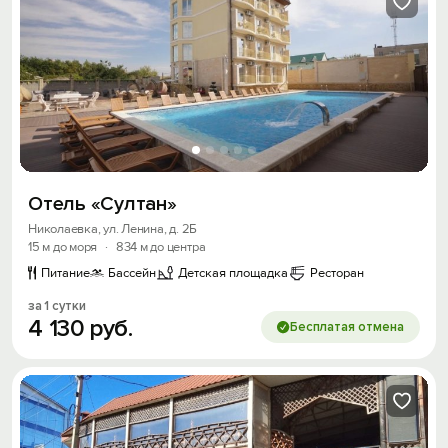
Отель «Султан»
Николаевка, ул. Ленина, д. 2Б
15 м до моря
·
834 м до центра
Питание
Бассейн
Детская площадка
Ресторан
за 1 сутки
4
130
руб.
Бесплатая отмена