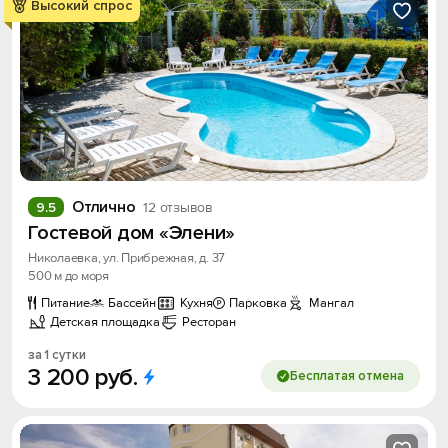
Высокий спрос
Отлично
9.5
12 отзывов
Гостевой дом «Элени»
Николаевка, ул. Прибрежная, д. 37
500 м до моря
Питание
Бассейн
Кухня
Парковка
Мангал
Детская площадка
Ресторан
за 1 сутки
3
200
руб.
Бесплатая отмена