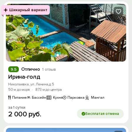
Шикарный вариант
Отлично
9.5
1 отзыв
Ирина-голд
Николаевка, ул. Ленина,д 5
50 м до моря
·
873 м до центра
Питание
Бассейн
Кухня
Парковка
Мангал
за 1 сутки
2
000
руб.
Бесплатая отмена