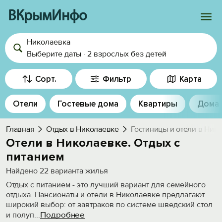
ВКрымИнфо
Николаевка
Войти
Выберите даты
·
2 взрослых
без детей
Избранное
Сорт.
Фильтр
Карта
История просмотра
Отели
Гостевые дома
Квартиры
Дома
Добавить свой объект
Главная
Отдых в Николаевке
Гостиницы и отели в Ник
Отели в Николаевке. Отдых с
питанием
Найдено
22
варианта жилья
Отдых с питанием - это лучший вариант для семейного
отдыха. Пансионаты и отели в Николаевке предлагают
широкий выбор: от завтраков по системе шведский стол
Подробнее
и полуп
...