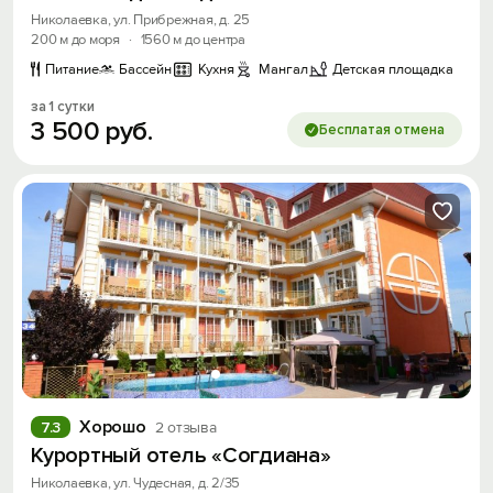
Николаевка, ул. Прибрежная, д. 25
200 м до моря
·
1560 м до центра
Питание
Бассейн
Кухня
Мангал
Детская площадка
за 1 сутки
3
500
руб.
Бесплатая отмена
Вход на сайт
Войти или
Зарегистрироваться
Хорошо
7.3
2 отзыва
Войти
Курортный отель «Согдиана»
Николаевка, ул. Чудесная, д. 2/35