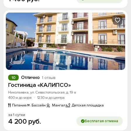
Отлично
10
1 отзыв
Гостиница «КАЛИПСО»
Николаевка, ул. Севастопольская, д. 19 а
400 м до моря
·
1230 м до центра
Питание
Бассейн
Мангал
Детская площадка
за 1 сутки
4
200
руб.
Бесплатая отмена