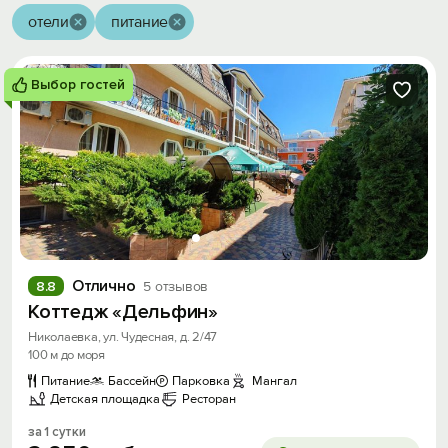
отели
питание
Выбор гостей
Отлично
8.8
5 отзывов
Коттедж «Дельфин»
Николаевка, ул. Чудесная, д. 2/47
100 м до моря
Питание
Бассейн
Парковка
Мангал
Детская площадка
Ресторан
за 1 сутки