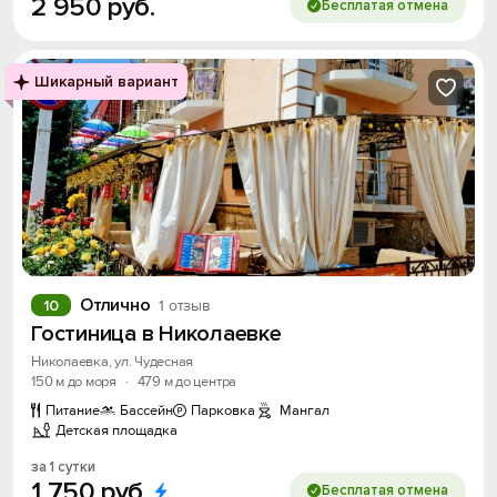
2
950
руб.
Бесплатая отмена
Шикарный вариант
Отлично
10
1 отзыв
Гостиница в Николаевке
Николаевка, ул. Чудесная
150 м до моря
·
479 м до центра
Питание
Бассейн
Парковка
Мангал
Детская площадка
за 1 сутки
1
750
руб.
Бесплатая отмена