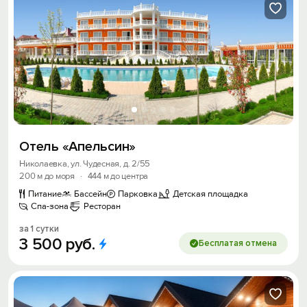
Отель «Апельсин»
Николаевка, ул. Чудесная, д. 2/55
200 м до моря
·
444 м до центра
Питание
Бассейн
Парковка
Детская площадка
Спа-зона
Ресторан
за 1 сутки
3
500
руб.
Бесплатая отмена