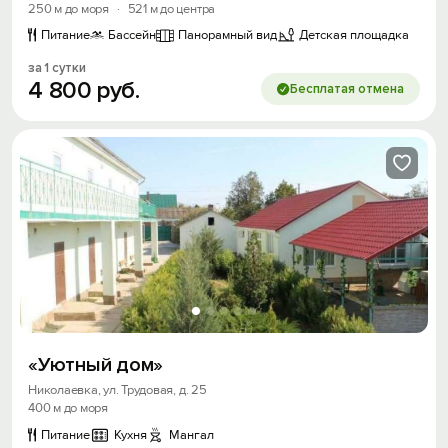
Войти с помощью
250 м до моря
·
521 м до центра
Питание
Бассейн
Панорамный вид
Детская площадка
Скидка −5%
за 1 сутки
Хочешь дешевле? Оставь почту и получи
4
800
руб.
Бесплатая отмена
промокод на первое бронирование!
Получить промокод
«Уютный дом»
Николаевка, ул. Трудовая, д. 25
400 м до моря
Питание
Кухня
Мангал