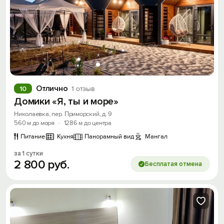
Отлично
10
1 отзыв
Домики «Я, ты и море»
Николаевка, пер. Приморский, д. 9
560 м до моря
·
1286 м до центра
Питание
Кухня
Панорамный вид
Мангал
за 1 сутки
2
800
руб.
Бесплатая отмена