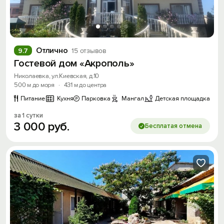
Отлично
9.7
15 отзывов
Гостевой дом «Акрополь»
Николаевка, ул.Киевская, д.10
500 м до моря
·
431 м до центра
Питание
Кухня
Парковка
Мангал
Детская площадка
за 1 сутки
3
000
руб.
Бесплатая отмена