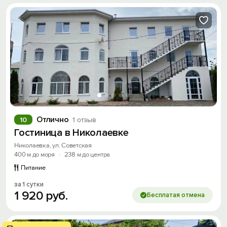
Отлично
10
1 отзыв
Гостиница в Николаевке
Николаевка, ул. Советская
400 м до моря
·
238 м до центра
Питание
за 1 сутки
1
920
руб.
Бесплатая отмена