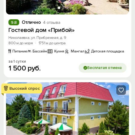
Отлично
9.8
4 отзыва
Гостевой дом «Прибой»
Николаевка, ул. Прибрежная, д. 9
800 м до моря
·
1751 м до центра
Питание
Бассейн
Кухня
Мангал
Детская площадка
за 1 сутки
1
500
руб.
Бесплатая отмена
Высокий спрос