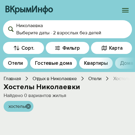
ВКрымИнфо
Николаевка
Войти
Выберите даты
·
2 взрослых
без детей
Избранное
Сорт.
Фильтр
Карта
История просмотра
Отели
Гостевые дома
Квартиры
Дома
Добавить свой объект
Главная
Отдых в Николаевке
Отели
Хостелы
Хостелы Николаевки
Найдено
0
вариантов жилья
хостелы