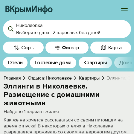
ВКрымИнфо
Николаевка
Войти
Выберите даты
·
2 взрослых
без детей
Избранное
Сорт.
Фильтр
Карта
История просмотра
Отели
Гостевые дома
Квартиры
Дома
Добавить свой объект
Главная
Отдых в Николаевке
Квартиры
Эллинги. С 
Эллинги в Николаевке.
Размещение с домашними
животными
Найдено
1
вариант жилья
Как же не хочется расставаться со своим питомцем на
время отпуска! В некоторых отелях в Николаевке
разрешается проживать со своим четвероногим другом.