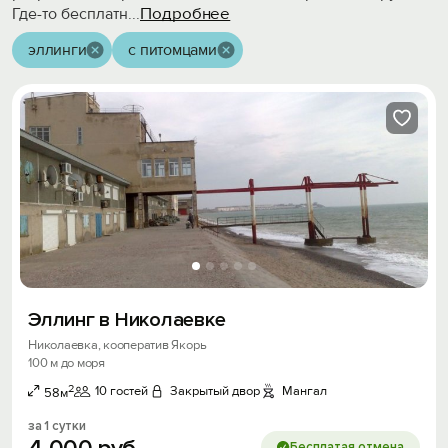
Подробнее
Где-то бесплатн
...
эллинги
с питомцами
Эллинг в Николаевке
Николаевка, кооператив Якорь
100 м до моря
2
10 гостей
Закрытый двор
Мангал
58м
за 1 сутки
Бесплатая отмена