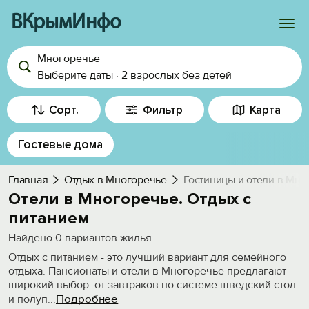
ВКрымИнфо
Многоречье
Войти
Выберите даты
·
2 взрослых
без детей
Избранное
Сорт.
Фильтр
Карта
История просмотра
Гостевые дома
Добавить свой объект
Главная
Отдых в Многоречье
Гостиницы и отели в Мно
Отели в Многоречье. Отдых с
питанием
Найдено
0
вариантов жилья
Отдых с питанием - это лучший вариант для семейного
отдыха. Пансионаты и отели в Многоречье предлагают
широкий выбор: от завтраков по системе шведский стол
Подробнее
и полуп
...