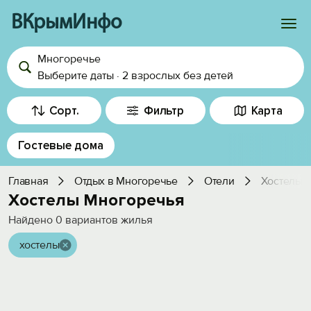
ВКрымИнфо
Многоречье
Войти
Выберите даты
·
2 взрослых
без детей
Избранное
Сорт.
Фильтр
Карта
История просмотра
Гостевые дома
Добавить свой объект
Главная
Отдых в Многоречье
Отели
Хостелы
Хостелы Многоречья
Найдено
0
вариантов жилья
хостелы