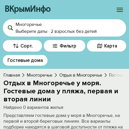
ВКрымИнфо
Многоречье
Войти
Выберите даты
·
2 взрослых
без детей
Избранное
Сорт.
Фильтр
Карта
История просмотра
Гостевые дома
Добавить свой объект
Главная
Многоречье
Отдых в Многоречье
Гостевые
Отдых в Многоречье у моря.
Гостевые дома у пляжа, первая и
вторая линии
Найдено
0
вариантов жилья
Представляем гостевые дома у моря в Многоречье, на
первой и второй береговых линиях. Все варианты
подборке находятся в шаговой доступности от пляжа на