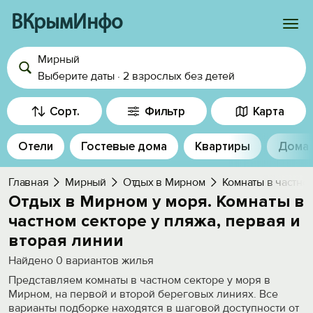
ВКрымИнфо
Мирный
Войти
Выберите даты
·
2 взрослых
без детей
Избранное
Сорт.
Фильтр
Карта
История просмотра
Отели
Гостевые дома
Квартиры
Дома
Добавить свой объект
Главная
Мирный
Отдых в Мирном
Комнаты в частно
Отдых в Мирном у моря. Комнаты в
частном секторе у пляжа, первая и
вторая линии
Найдено
0
вариантов жилья
Представляем комнаты в частном секторе у моря в
Мирном, на первой и второй береговых линиях. Все
варианты подборке находятся в шаговой доступности от