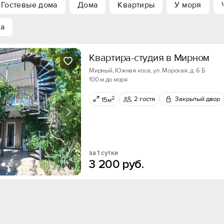
Гостевые дома
Дома
Квартиры
У моря
ха
Квартира-студия в Мирном
Мирный, Южная коса, ул. Морская, д. 6 Б
100 м до моря
2
2 гостя
Закрытый двор
15м
за 1 сутки
3
200
руб.