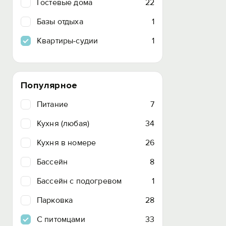
Гостевые дома
22
Базы отдыха
1
Квартиры-судии
1
Популярное
Питание
7
Кухня (любая)
34
Кухня в номере
26
Бассейн
8
Бассейн с подогревом
1
Парковка
28
C питомцами
33