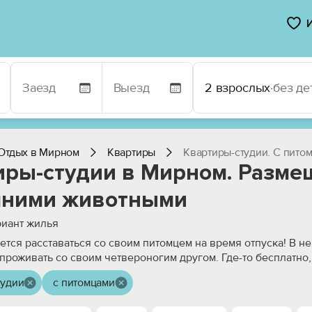
2 взрослых
·
без де
Отдых в Мирном
Квартиры
Квартиры-студии. С пито
иры-студии в Мирном. Разме
ними животными
иант жилья
чется расставаться со своим питомцем на время отпуска! В 
проживать со своим четвероногим другом. Где-то бесплатно,
тудии
с питомцами