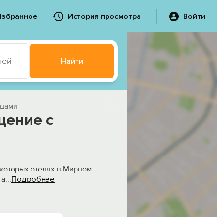
Избранное
История просмотра
Войти
тей
Найти
мцами
щение с
некоторых отелях в Мирном
Подробнее
 а
...