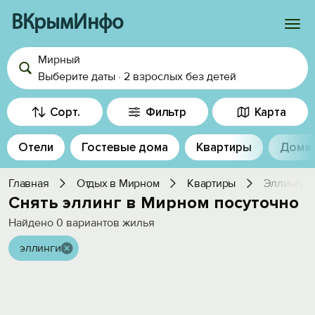
ВКрымИнфо
Мирный
Войти
Выберите даты
·
2 взрослых
без детей
Избранное
Сорт.
Фильтр
Карта
История просмотра
Отели
Гостевые дома
Квартиры
Дома
Добавить свой объект
Главная
Отдых в Мирном
Квартиры
Эллинги
Снять эллинг в Мирном посуточно
Найдено
0
вариантов жилья
эллинги