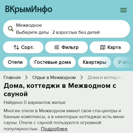
ВКрымИнфо
Межводное
Войти
Выберите даты
·
2 взрослых
без детей
Избранное
Сорт.
Фильтр
Карта
История просмотра
Отели
Гостевые дома
Квартиры
У мор
Добавить свой объект
Главная
Отдых в Межводном
Дома и коттеджи
Дома, коттеджи в Межводном с
сауной
Найдено
0
вариантов жилья
Многие отели в Межводном имеют свои спа-центры и
банные комплексы, а в некоторых коттеджах есть мини-
сауны. Отели с сауной пользуются огромной
Подробнее
популярностью
...