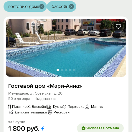
гостевые дома
бассейн
Гостевой дом «Мари-Анна»
Межводное, ул. Советская, д. 20
50 м до моря
·
1 м до центра
Питание
Бассейн
Кухня
Парковка
Мангал
Детская площадка
Ресторан
за 1 сутки
1
800
руб.
Бесплатая отмена