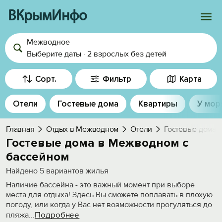
ВКрымИнфо
Межводное
Войти
Выберите даты
·
2 взрослых
без детей
Избранное
Сорт.
Фильтр
Карта
История просмотра
Отели
Гостевые дома
Квартиры
У мор
Добавить свой объект
Главная
Отдых в Межводном
Отели
Гостевые дома 
Гостевые дома в Межводном с
бассейном
Найдено
5
вариантов жилья
Наличие бассейна - это важный момент при выборе
места для отдыха! Здесь Вы сможете поплавать в плохую
погоду, или когда у Вас нет возможности прогуляться до
Подробнее
пляжа
...