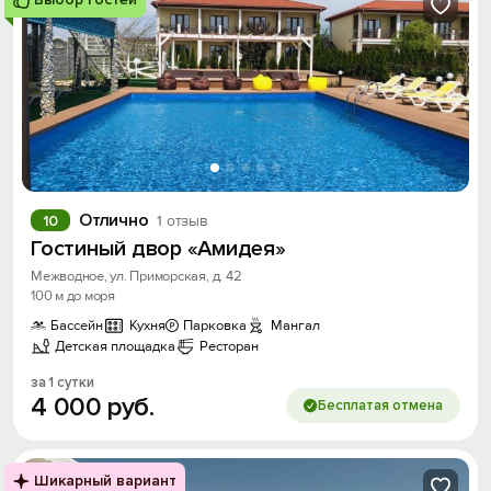
Отлично
10
1 отзыв
Гостиный двор «Амидея»
Межводное, ул. Приморская, д. 42
100 м до моря
Бассейн
Кухня
Парковка
Мангал
Детская площадка
Ресторан
за 1 сутки
4
000
руб.
Бесплатая отмена
Шикарный вариант