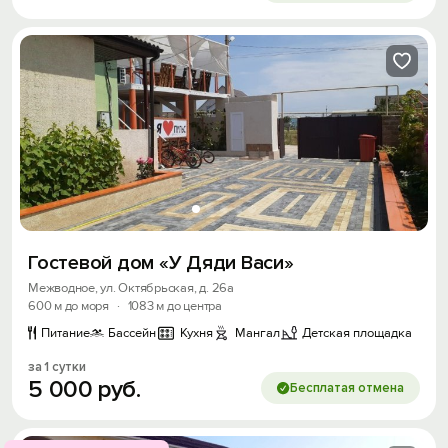
Гостевой дом «У Дяди Васи»
Межводное, ул. Октябрьская, д. 26а
600 м до моря
·
1083 м до центра
Питание
Бассейн
Кухня
Мангал
Детская площадка
за 1 сутки
5
000
руб.
Бесплатая отмена