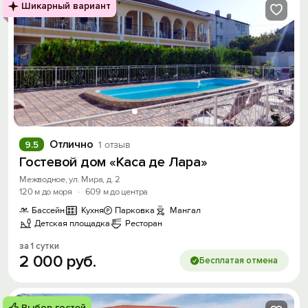
Шикарный вариант
Отлично
9.5
1 отзыв
Гостевой дом «Каса де Лара»
Межводное, ул. Мира, д. 2
120 м до моря
·
609 м до центра
Бассейн
Кухня
Парковка
Мангал
Детская площадка
Ресторан
за 1 сутки
2
000
руб.
Бесплатая отмена
Выбор гостей