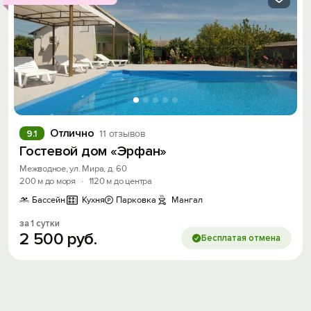
Вход на сайт
Войти или
Зарегистрироваться
Отлично
9.1
11 отзывов
Гостевой дом «Эрфан»
Межводное, ул. Мира, д. 60
200 м до моря
·
1120 м до центра
Бассейн
Кухня
Парковка
Мангал
Войти
за 1 сутки
2
500
руб.
Бесплатая отмена
Войти с помощью
Скидка −5%