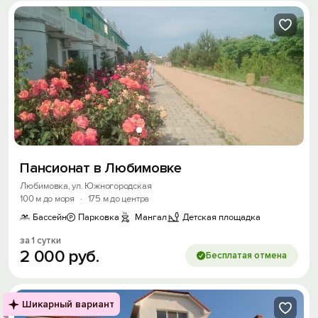
Пансионат в Любимовке
Любимовка, ул. Южногородская
100 м до моря
·
175 м до центра
Бассейн
Парковка
Мангал
Детская площадка
за 1 сутки
2
000
руб.
Бесплатая отмена
Шикарный вариант