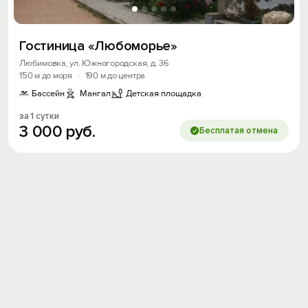
Войти с помощью
Гостиница «Любоморье»
Скидка −5%
Любимовка, ул. Южногородская, д. 36
150 м до моря
·
190 м до центра
Хочешь дешевле? Оставь почту и получи
Бассейн
Мангал
Детская площадка
промокод на первое бронирование!
за 1 сутки
3
000
руб.
Бесплатая отмена
Получить промокод