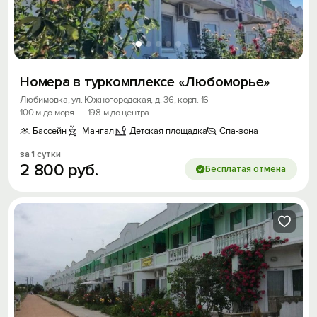
Номера в туркомплексе «Любоморье»
Любимовка, ул. Южногородская, д. 36, корп. 16
100 м до моря
·
198 м до центра
Бассейн
Мангал
Детская площадка
Спа-зона
за 1 сутки
2
800
руб.
Бесплатая отмена
Вход на сайт
Войти или
Зарегистрироваться
Войти