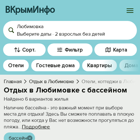
ВКрымИнфо
Любимовка
Войти
Выберите даты
·
2 взрослых
без детей
Избранное
Сорт.
Фильтр
Карта
История просмотра
Отели
Гостевые дома
Квартиры
Дома
Добавить свой объект
Главная
Отдых в Любимовке
Отели, коттеджи в Любим
Отдых в Любимовке с бассейном
Найдено
6
вариантов жилья
Наличие бассейна - это важный момент при выборе
места для отдыха! Здесь Вы сможете поплавать в плохую
погоду, или когда у Вас нет возможности прогуляться до
Подробнее
пляжа
...
бассейн