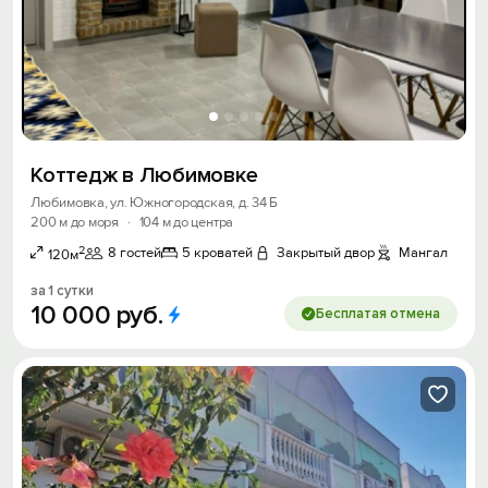
Коттедж в Любимовке
Любимовка, ул. Южногородская, д. 34 Б
200 м до моря
·
104 м до центра
2
8 гостей
5 кроватей
Закрытый двор
Мангал
120м
за 1 сутки
10
000
руб.
Бесплатая отмена